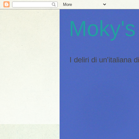
Moky's
I deliri di un'italiana