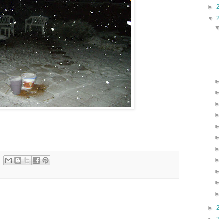
►
▼
►