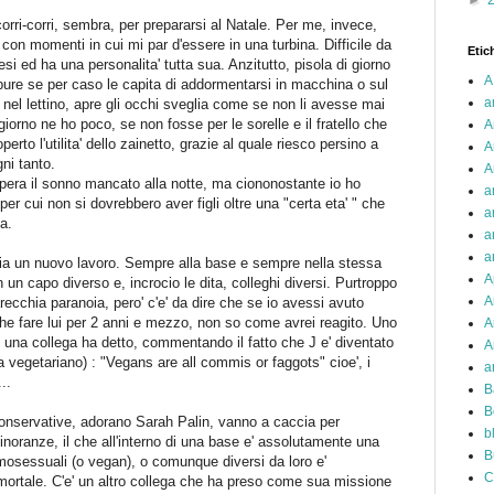
►
orri-corri, sembra, per prepararsi al Natale. Per me, invece,
 con momenti in cui mi par d'essere in una turbina. Difficile da
Etic
si ed ha una personalita' tutta sua. Anzitutto, pisola di giorno
A
ure se per caso le capita di addormentarsi in macchina o sul
a
nel lettino, apre gli occhi sveglia come se non li avesse mai
iorno ne ho poco, se non fosse per le sorelle e il fratello che
A
erto l'utilita' dello zainetto, grazie al quale riesco persino a
A
gni tanto.
A
upera il sonno mancato alla notte, ma ciononostante io ho
a
er cui non si dovrebbero aver figli oltre una "certa eta' " che
a
a.
a
a
nizia un nuovo lavoro. Sempre alla base e sempre nella stessa
A
 un capo diverso e, incrocio le dita, colleghi diversi. Purtroppo
A
arecchia paranoia, pero' c'e' da dire che se io avessi avuto
che fare lui per 2 anni e mezzo, non so come avrei reagito. Uno
A
 una collega ha detto, commentando il fatto che J e' diventato
A
ra vegetariano) : "Vegans are all commis or faggots" cioe', i
a
..
B
B
-conservative, adorano Sarah Palin, vanno a caccia per
b
minoranze, il che all'interno di una base e' assolutamente una
B
 omosessuali (o vegan), o comunque diversi da loro e'
C
mortale. C'e' un altro collega che ha preso come sua missione