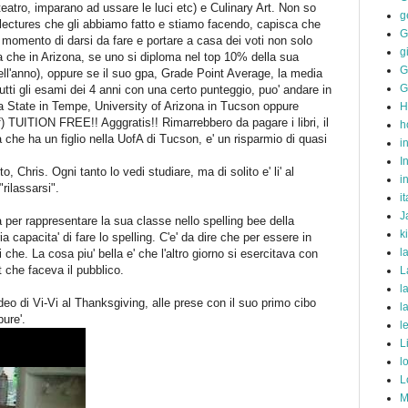
teatro, imparano ad ussare le luci etc) e Culinary Art. Non so
g
 lectures che gli abbiamo fatto e stiamo facendo, capisca che
G
il momento di darsi da fare e portare a casa dei voti non solo
g
ra che in Arizona, se uno si diploma nel top 10% della sua
G
dell'anno), oppure se il suo gpa, Grade Point Average, la media
G
a tutti gli esami dei 4 anni con una certo punteggio, puo' andare in
ona State in Tempe, University of Arizona in Tucson oppure
H
f) TUITION FREE!! Agggratis!! Rimarrebbero da pagare i libri, il
h
a che ha un figlio nella UofA di Tucson, e' un risparmio di quasi
i
I
to, Chris. Ogni tanto lo vedi studiare, ma di solito e' li' al
i
rilassarsi".
it
J
a per rappresentare la sua classe nello spelling bee della
k
ria capacita' di fare lo spelling. C'e' da dire che per essere in
l
che. La cosa piu' bella e' che l'altro giorno si esercitava con
 che faceva il pubblico.
L
l
ideo di Vi-Vi al Thanksgiving, alle prese con il suo primo cibo
l
ure'.
l
L
l
L
M