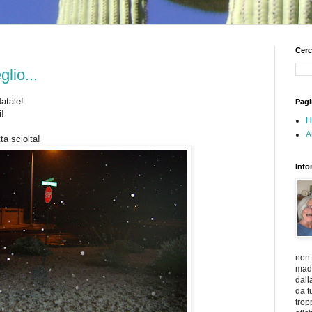
Cerc
lio...
Natale!
Pagi
i!
H
A
tta sciolta!
Info
non 
madr
dall
da t
trop