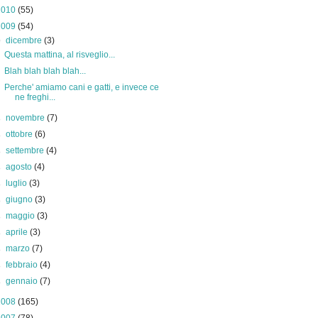
2010
(55)
2009
(54)
▼
dicembre
(3)
Questa mattina, al risveglio...
Blah blah blah blah...
Perche' amiamo cani e gatti, e invece ce
ne freghi...
►
novembre
(7)
►
ottobre
(6)
►
settembre
(4)
►
agosto
(4)
►
luglio
(3)
►
giugno
(3)
►
maggio
(3)
►
aprile
(3)
►
marzo
(7)
►
febbraio
(4)
►
gennaio
(7)
2008
(165)