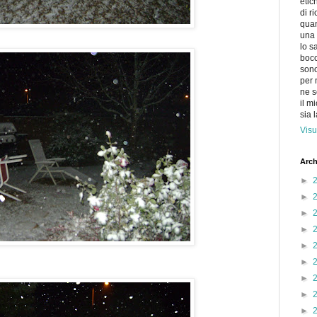
etic
di r
quan
una 
lo s
bocc
sono
per 
ne s
il m
sia 
Visu
Arch
►
►
►
►
►
►
►
►
►