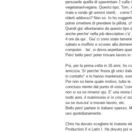
persoanle quella di spaventare J sulla s
vegetarian/vegana. Questo tipo, Tom, og
male e rende gli uomini sterili... come f
riderti addosso? Non so. Io ho suggerito
potrei smettere di prendere la pillola, 
Quindi gia' allontanarsi da questo tipo d
anche perche' nella job description c'e
4 ore da qui . Gia' ci sono state lamente
sabato e muffins e scones alla domen
computer... be', si dovra aspettare qua
Pero' bello pero' poter trovare lavoro in
Poi, per la prima volta in 16 anni, ho c
amicizia. Si' perche' finora gli unici i
in contatto" e lo hanno mantenuto, sono s
Per non so bene quale motivo, tutte le 
concluso niente dal punto di vista "cono
non si sa se rimarra' qui. E' una stori
molti anni, il matrimonio e' in crisi e' 
sa se riuscira' a trovare lavoro, etc.
Bello pero' parlare in italiano spesso. 
uso quotidianamente.
Chris ha dovuto scegliere le materie el
Production II e Latin I. Ha dovuto poi s