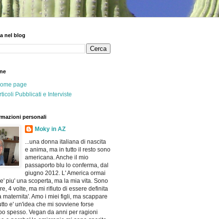
a nel blog
ne
ome page
rticoli Pubblicati e Interviste
rmazioni personali
Moky in AZ
...una donna italiana di nascita
e anima, ma in tutto il resto sono
americana. Anche il mio
passaporto blu lo conferma, dal
giugno 2012. L' America ormai
e' piu' una scoperta, ma la mia vita. Sono
e, 4 volte, ma mi rifiuto di essere definita
a maternita'. Amo i miei figli, ma scappare
utto e' un'idea che mi sovviene forse
po spesso. Vegan da anni per ragioni