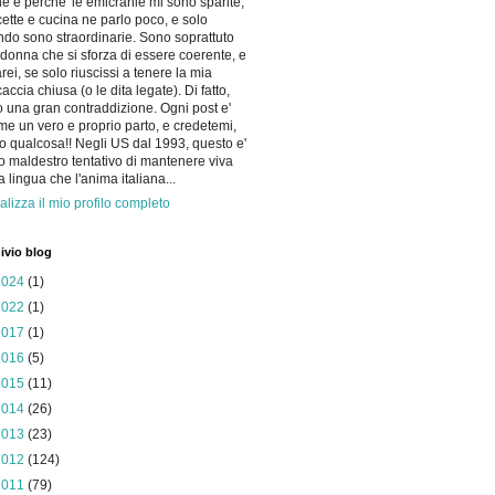
he e perche' le emicranie mi sono sparite,
icette e cucina ne parlo poco, e solo
do sono straordinarie. Sono soprattuto
donna che si sforza di essere coerente, e
arei, se solo riuscissi a tenere la mia
accia chiusa (o le dita legate). Di fatto,
 una gran contraddizione. Ogni post e'
me un vero e proprio parto, e credetemi,
o qualcosa!! Negli US dal 1993, questo e'
io maldestro tentativo di mantenere viva
la lingua che l'anima italiana...
alizza il mio profilo completo
ivio blog
2024
(1)
2022
(1)
2017
(1)
2016
(5)
2015
(11)
2014
(26)
2013
(23)
2012
(124)
2011
(79)