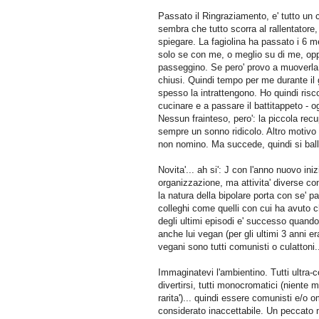
Passato il Ringraziamento, e' tutto un c
sembra che tutto scorra al rallentatore,
spiegare. La fagiolina ha passato i 6 me
solo se con me, o meglio su di me, opp
passeggino. Se pero' provo a muoverla 
chiusi. Quindi tempo per me durante il g
spesso la intrattengono. Ho quindi riscop
cucinare e a passare il battitappeto - o
Nessun frainteso, pero': la piccola rec
sempre un sonno ridicolo. Altro motivo p
non nomino. Ma succede, quindi si ball
Novita'... ah si': J con l'anno nuovo i
organizzazione, ma attivita' diverse con
la natura della bipolare porta con se' p
colleghi come quelli con cui ha avuto 
degli ultimi episodi e' successo quando
anche lui vegan (per gli ultimi 3 anni e
vegani sono tutti comunisti o culattoni..
Immaginatevi l'ambientino. Tutti ultra
divertirsi, tutti monocromatici (niente 
rarita')... quindi essere comunisti e/o
considerato inaccettabile. Un peccato 