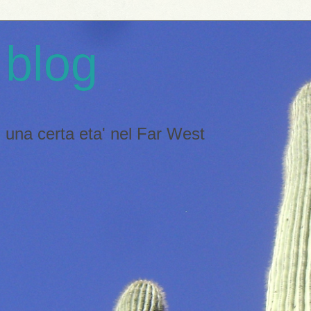
 blog
 di una certa eta' nel Far West