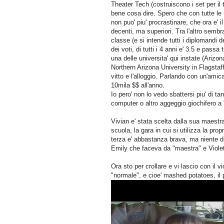
Theater Tech (costruiscono i set per il 
bene cosa dire. Spero che con tutte le
non puo' piu' procrastinare, che ora e' 
decenti, ma superiori. Tra l'altro semb
classe (e si intende tutti i diplomandi 
dei voti, di tutti i 4 anni e' 3.5 e pass
una delle universita' qui instate (Ariz
Northern Arizona University in Flagstaf
vitto e l'alloggio. Parlando con un'amic
10mila $$ all'anno.
Io pero' non lo vedo sbattersi piu' di tan
computer o altro aggeggio giochifero a "
Vivian e' stata scelta dalla sua maestr
scuola, la gara in cui si utilizza la prop
terza e' abbastanza brava, ma niente di 
Emily che faceva da "maestra" e Violet
Ora sto per crollare e vi lascio con il v
"normale", e cioe' mashed potatoes, il p