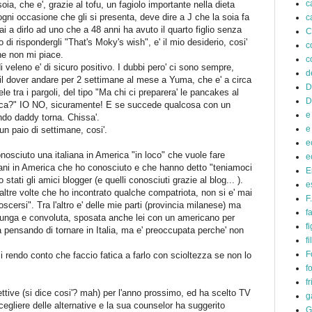
c
oia, che e', grazie al tofu, un fagiolo importante nella dieta
ni occasione che gli si presenta, deve dire a J che la soia fa
c
ai a dirlo ad uno che a 48 anni ha avuto il quarto figlio senza
C
 di rispondergli "That's Moky's wish", e' il mio desiderio, cosi'
c
che non mi piace.
c
i veleno e' di sicuro positivo. I dubbi pero' ci sono sempre,
d
' il dover andare per 2 settimane al mese a Yuma, che e' a circa
D
le tra i pargoli, del tipo "Ma chi ci preparera' le pancakes al
D
ica?" IO NO, sicuramente! E se succede qualcosa con un
e
ndo daddy torna. Chissa'.
e
 un paio di settimane, cosi'.
e
onosciuto una italiana in America "in loco" che vuole fare
e
taliani in America che ho conosciuto e che hanno detto "teniamoci
E
tati gli amici blogger (e quelli conosciuti grazie al blog... ).
e
altre volte che ho incontrato qualche compatriota, non si e' mai
F
scersi". Tra l'altro e' delle mie parti (provincia milanese) ma
f
a lunga e convoluta, sposata anche lei con un americano per
fi
sta pensando di tornare in Italia, ma e' preoccupata perche' non
f
F
Mi rendo conto che faccio fatica a farlo con scioltezza se non lo
f
f
ettive (si dice cosi'? mah) per l'anno prossimo, ed ha scelto TV
g
cegliere delle alternative e la sua counselor ha suggerito
G