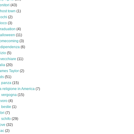
enitori
(43)
host town
(1)
iochi
(2)
ioco
(3)
raduation
(4)
alloween
(11)
omecoming
(3)
ndipendenza
(6)
nizio
(5)
nvecchiare
(11)
alia
(20)
ames Taylor
(2)
ids
(51)
a panza
(15)
a religione in America
(7)
a vergogna
(15)
avoro
(4)
e bestie
(1)
ibri
(7)
o schifo
(29)
ove
(32)
ac
(2)