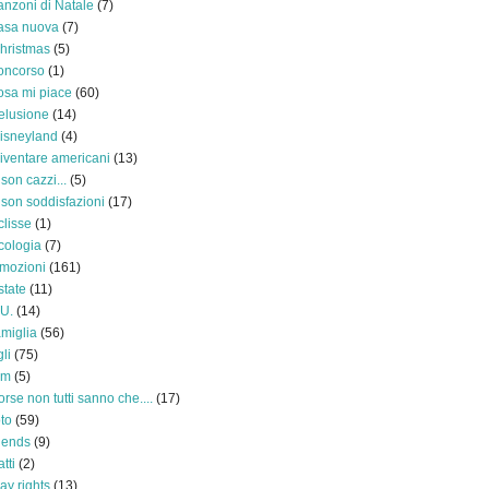
anzoni di Natale
(7)
asa nuova
(7)
hristmas
(5)
oncorso
(1)
osa mi piace
(60)
elusione
(14)
isneyland
(4)
iventare americani
(13)
 son cazzi...
(5)
 son soddisfazioni
(17)
clisse
(1)
cologia
(7)
mozioni
(161)
state
(11)
.U.
(14)
amiglia
(56)
gli
(75)
ilm
(5)
orse non tutti sanno che....
(17)
oto
(59)
riends
(9)
atti
(2)
ay rights
(13)