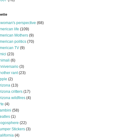
2007
(78)
hette
 woman's perspective
(68)
merican life
(109)
merican Mothers
(9)
merican politics
(70)
merican TV
(9)
mici
(23)
nimali
(6)
nniversario
(3)
nother rant
(23)
pple
(2)
rizona
(13)
rizona critters
(17)
rizona wildfires
(4)
rte
(4)
ambini
(58)
eatles
(1)
logosphere
(22)
umper Stickers
(3)
alifornia
(4)