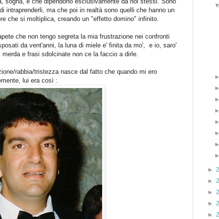
, sogna, e che dipendono esclusivamente da noi stessi. Sono
 di intraprenderli, ma che poi in realtà sono quelli che hanno un
re che si moltiplica, creando un "effetto domino" infinito.
sapete che non tengo segreta la mia frustrazione nei confronti
osati da vent'anni, la luna di miele e' finita da mo', e io, saro'
 merda e frasi sdolcinate non ce la faccio a dirle.
zione/rabbia/tristezza nasce dal fatto che quando mi ero
mente, lui era così :
►
►
►
►
►