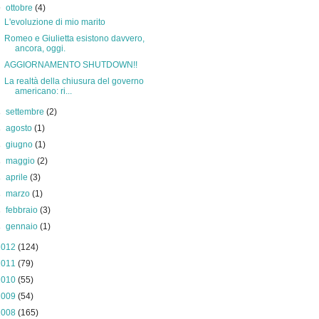
▼
ottobre
(4)
L'evoluzione di mio marito
Romeo e Giulietta esistono davvero,
ancora, oggi.
AGGIORNAMENTO SHUTDOWN!!
La realtà della chiusura del governo
americano: ri...
►
settembre
(2)
►
agosto
(1)
►
giugno
(1)
►
maggio
(2)
►
aprile
(3)
►
marzo
(1)
►
febbraio
(3)
►
gennaio
(1)
2012
(124)
2011
(79)
2010
(55)
2009
(54)
2008
(165)