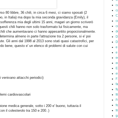
c
c
 80 libbre, 36 chili, in circa 6 mesi, ci siamo sposati (2
C
po, in Italia) ma dopo la mia seconda gravidanza (Emily), il
c
la sofferenza mia degli ultimi 15 anni, magari un giorno scriverò
c
questi chili hanno non solo trasformato lui fisicamente, ma
d
 chili che aumentavano ci hanno appesantito proporzionalmente.
termina almeno in parte l'attrazione tra 2 persone, si e' poi
D
ute. Gli anni dal 1998 al 2013 sono stati quasi catastrofici, per
D
ordo bene, questo e' un elenco di problemi di salute con cui
e
e
e
e
E
e
i venivano attacchi periodici)
F
f
fi
lemi cardiovascolari
f
F
f
inione medica generale, sotto i 200 e' buono, tuttavia il
on il colesterolo tra 150 e 200..)
f
g