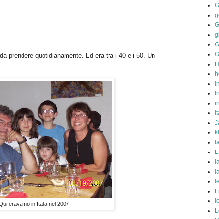
G
g
e
G
g
G
G
da prendere quotidianamente. Ed era tra i 40 e i 50. Un
H
h
i
I
i
it
J
k
l
L
l
l
l
L
l
Qui eravamo in Italia nel 2007
L