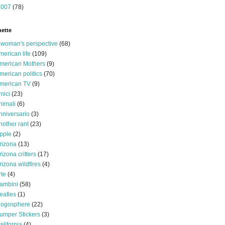
2007
(78)
hette
 woman's perspective
(68)
merican life
(109)
merican Mothers
(9)
merican politics
(70)
merican TV
(9)
mici
(23)
nimali
(6)
nniversario
(3)
nother rant
(23)
pple
(2)
rizona
(13)
rizona critters
(17)
rizona wildfires
(4)
rte
(4)
ambini
(58)
eatles
(1)
logosphere
(22)
umper Stickers
(3)
alifornia
(4)