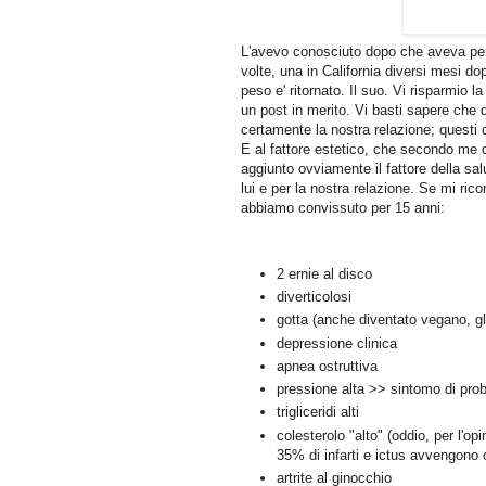
L'avevo conosciuto dopo che aveva perso
volte, una in California diversi mesi do
peso e' ritornato. Il suo. Vi risparmio 
un post in merito. Vi basti sapere che 
certamente la nostra relazione; questi
E al fattore estetico, che secondo me de
aggiunto ovviamente il fattore della sal
lui e per la nostra relazione. Se mi ric
abbiamo convissuto per 15 anni:
2 ernie al disco
diverticolosi
gotta (anche diventato vegano, gl
depressione clinica
apnea ostruttiva
pressione alta >> sintomo di prob
trigliceridi alti
colesterolo "alto" (oddio, per l'op
35% di infarti e ictus avvengono c
artrite al ginocchio