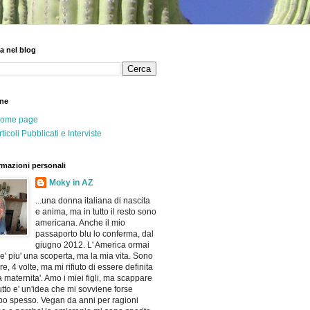
a nel blog
ne
ome page
rticoli Pubblicati e Interviste
rmazioni personali
Moky in AZ
...una donna italiana di nascita
e anima, ma in tutto il resto sono
americana. Anche il mio
passaporto blu lo conferma, dal
giugno 2012. L' America ormai
e' piu' una scoperta, ma la mia vita. Sono
e, 4 volte, ma mi rifiuto di essere definita
a maternita'. Amo i miei figli, ma scappare
utto e' un'idea che mi sovviene forse
po spesso. Vegan da anni per ragioni