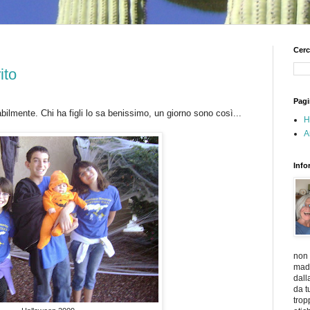
Cerc
ito
Pagi
bilmente. Chi ha figli lo sa benissimo, un giorno sono così...
H
A
Info
non 
madr
dall
da t
trop