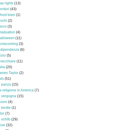
ay rights
(13)
enitori
(43)
host town
(1)
iochi
(2)
ioco
(3)
raduation
(4)
alloween
(11)
omecoming
(3)
ndipendenza
(6)
nizio
(5)
nvecchiare
(11)
alia
(20)
ames Taylor
(2)
ids
(51)
a panza
(15)
a religione in America
(7)
a vergogna
(15)
avoro
(4)
e bestie
(1)
ibri
(7)
o schifo
(29)
ove
(32)