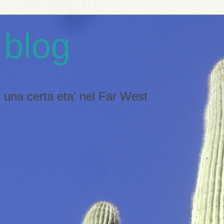
 blog
 di una certa eta' nel Far West