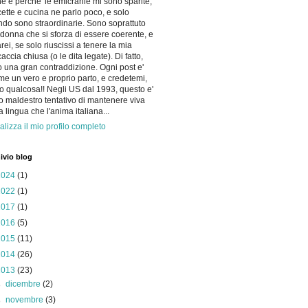
he e perche' le emicranie mi sono sparite,
icette e cucina ne parlo poco, e solo
do sono straordinarie. Sono soprattuto
donna che si sforza di essere coerente, e
arei, se solo riuscissi a tenere la mia
accia chiusa (o le dita legate). Di fatto,
 una gran contraddizione. Ogni post e'
me un vero e proprio parto, e credetemi,
o qualcosa!! Negli US dal 1993, questo e'
io maldestro tentativo di mantenere viva
la lingua che l'anima italiana...
alizza il mio profilo completo
ivio blog
2024
(1)
2022
(1)
2017
(1)
2016
(5)
2015
(11)
2014
(26)
2013
(23)
►
dicembre
(2)
►
novembre
(3)