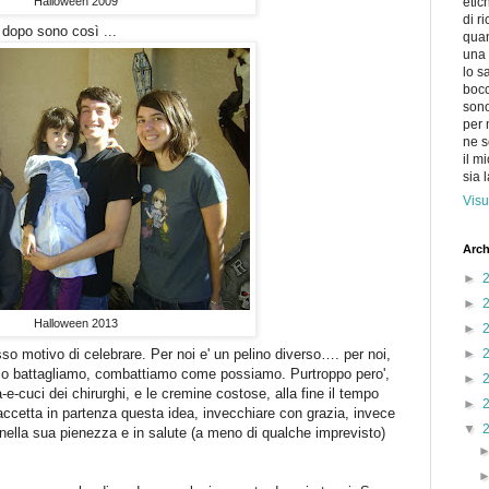
Halloween 2009
etic
di r
 dopo sono così ...
quan
una 
lo s
bocc
sono
per 
ne s
il m
sia 
Visu
Arch
►
►
Halloween 2013
►
so motivo di celebrare. Per noi e' un pelino diverso…. per noi,
►
i lo battagliamo, combattiamo come possiamo. Purtroppo pero',
►
ia-e-cuci dei chirurghi, e le cremine costose, alla fine il tempo
►
accetta in partenza questa idea, invecchiare con grazia, invece
▼
a nella sua pienezza e in salute (a meno di qualche imprevisto)