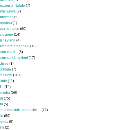
anzoni di Natale
(7)
asa nuova
(7)
hristmas
(5)
oncorso
(1)
osa mi piace
(60)
elusione
(14)
isneyland
(4)
iventare americani
(13)
 son cazzi...
(5)
 son soddisfazioni
(17)
clisse
(1)
cologia
(7)
mozioni
(161)
state
(11)
.U.
(14)
amiglia
(56)
gli
(75)
ilm
(5)
orse non tutti sanno che....
(17)
oto
(59)
riends
(9)
atti
(2)