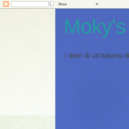
Moky's
I deliri di un'italiana