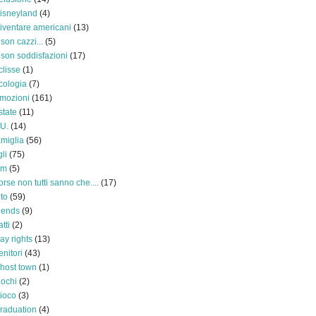
isneyland
(4)
iventare americani
(13)
 son cazzi...
(5)
 son soddisfazioni
(17)
clisse
(1)
cologia
(7)
mozioni
(161)
state
(11)
.U.
(14)
amiglia
(56)
gli
(75)
ilm
(5)
orse non tutti sanno che....
(17)
oto
(59)
riends
(9)
atti
(2)
ay rights
(13)
enitori
(43)
host town
(1)
iochi
(2)
ioco
(3)
raduation
(4)