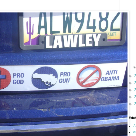
►
►
►
►
►
Etic
A
a