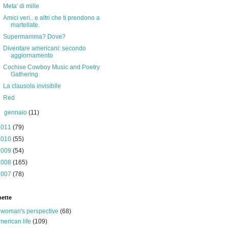
Meta' di mille
Amici veri.. e altri che ti prendono a
martellate.
Supermamma? Dove?
Diventare americani: secondo
aggiornamento
Cochise Cowboy Music and Poetry
Gathering
La clausola invisibile
Red
►
gennaio
(11)
2011
(79)
2010
(55)
2009
(54)
2008
(165)
2007
(78)
hette
 woman's perspective
(68)
merican life
(109)