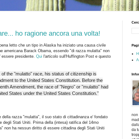
Cerc
e... ho ragione ancora una volta!
na letto che un tipo in Alaska ha iniziato una causa civile
Pagi
zione americana Barack Obama, essendo "di razza mulatta" non
H
o' essere presidente.
Qui
l'articolo sull'Huffington Post e questo
A
f the "mulatto" race, his status of citizenship is
Info
ment to the United States Constitution. Before the
rteenth Amendment, the race of "Negro" or "mulatto" had
nited States under the United States Constitution."
non 
ella razza "mulatta", il suo stato di cittadinanza e' fondato
madr
egli Stati Uniti. Prima della (intesa) ratifica del 14mo
dall
 non ha nessun diritto di essere cittadina degli Stati Uniti
da t
trop