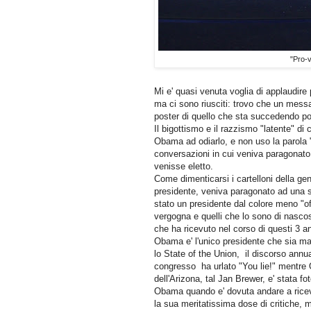
"Pro-v
Mi e' quasi venuta voglia di applaudire p
ma ci sono riusciti: trovo che un messag
poster di quello che sta succedendo p
Il bigottismo e il razzismo "latente" di
Obama ad odiarlo, e non uso la parola 
conversazioni in cui veniva paragonato a
venisse eletto.
Come dimenticarsi i cartelloni della ge
presidente, veniva paragonato ad una 
stato un presidente dal colore meno "of
vergogna e quelli che lo sono di nascos
che ha ricevuto nel corso di questi 3 
Obama e' l'unico presidente che sia mai
lo State of the Union, il discorso ann
congresso ha urlato "You lie!" mentre 
dell'Arizona, tal Jan Brewer, e' stata f
Obama quando e' dovuta andare a riceve
la sua meritatissima dose di critiche, 