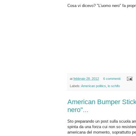
Cosa vi dicevo? "L'uomo nero" fa propr
at
febbraio 28, 2012
6 commenti:
Labels:
American politics
,
lo schifo
American Bumper Sticker
nero"...
Sto preparando un post sulla scuola am
spinta da una forza cui non so resistere
americana del momento, soprattutto perc