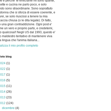
he e perche' le emicranie mi sono sparite,
icette e cucina ne parlo poco, e solo
do sono straordinarie. Sono soprattuto
donna che si sforza di essere coerente, e
arei, se solo riuscissi a tenere la mia
accia chiusa (o le dita legate). Di fatto,
 una gran contraddizione. Ogni post e'
me un vero e proprio parto, e credetemi,
o qualcosa!! Negli US dal 1993, questo e'
io maldestro tentativo di mantenere viva
la lingua che l'anima italiana...
alizza il mio profilo completo
ivio blog
2024
(1)
2022
(1)
2017
(1)
2016
(5)
2015
(11)
2014
(26)
2013
(23)
2012
(124)
►
dicembre
(4)