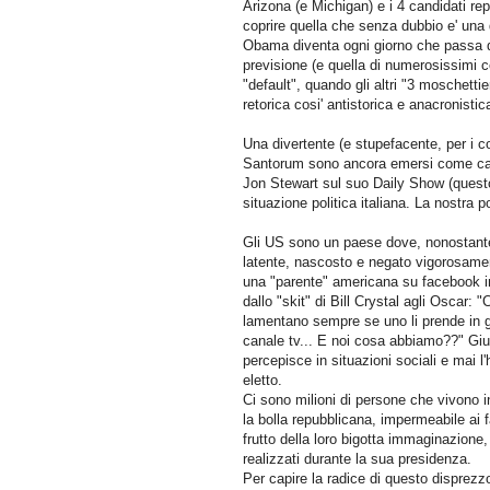
Arizona (e Michigan) e i 4 candidati re
coprire quella che senza dubbio e' una d
Obama diventa ogni giorno che passa qua
previsione (e quella di numerosissimi c
"default", quando gli altri "3 moschetti
retorica cosi' antistorica e anacronistica
Una divertente (e stupefacente, per i c
Santorum sono ancora emersi come candi
Jon Stewart sul suo Daily Show (ques
situazione politica italiana. La nostra p
Gli US sono un paese dove, nonostante
latente, nascosto e negato vigorosament
una "parente" americana su facebook in
dallo "skit" di Bill Crystal agli Oscar:
lamentano sempre se uno li prende in g
canale tv... E noi cosa abbiamo??" Giur
percepisce in situazioni sociali e mai 
eletto.
Ci sono milioni di persone che vivono 
la bolla repubblicana, impermeabile ai f
frutto della loro bigotta immaginazione, 
realizzati durante la sua presidenza.
Per capire la radice di questo disprezz