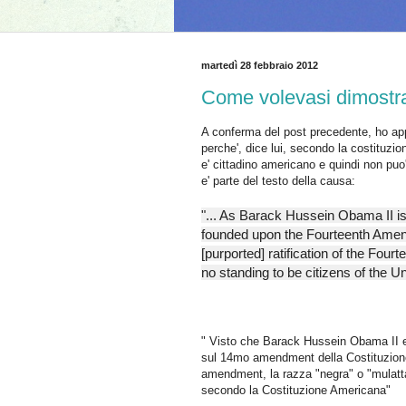
martedì 28 febbraio 2012
Come volevasi dimostrar
A conferma del post precedente, ho appe
perche', dice lui, secondo la costitu
e' cittadino americano e quindi non pu
e' parte del testo della causa:
"... As Barack Hussein Obama II is o
founded upon the Fourteenth Amend
[purported] ratification of the Fou
no standing to be citizens of the U
" Visto che Barack Hussein Obama II e d
sul 14mo amendment della Costituzione d
amendment, la razza "negra" o "mulatta"
secondo la Costituzione Americana"