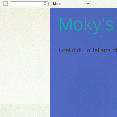
Moky's
I deliri di un'italiana