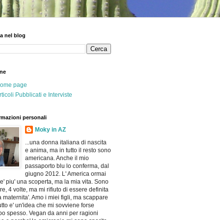
a nel blog
ne
ome page
rticoli Pubblicati e Interviste
rmazioni personali
Moky in AZ
...una donna italiana di nascita
e anima, ma in tutto il resto sono
americana. Anche il mio
passaporto blu lo conferma, dal
giugno 2012. L' America ormai
e' piu' una scoperta, ma la mia vita. Sono
e, 4 volte, ma mi rifiuto di essere definita
a maternita'. Amo i miei figli, ma scappare
utto e' un'idea che mi sovviene forse
po spesso. Vegan da anni per ragioni