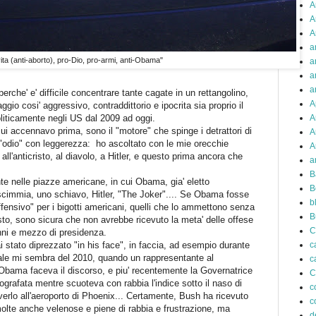
A
A
A
a
ita (anti-aborto), pro-Dio, pro-armi, anti-Obama"
a
a
a
erche' e' difficile concentrare tante cagate in un rettangolino,
A
gio cosi' aggressivo, contraddittorio e ipocrita sia proprio il
oliticamente negli US dal 2009 ad oggi.
A
 cui accennavo prima, sono il "motore" che spinge i detrattori di
A
"odio" con leggerezza: ho ascoltato con le mie orecchie
A
ll'anticristo, al diavolo, a Hitler, e questo prima ancora che
a
B
nte nelle piazze americane, in cui Obama, gia' eletto
B
scimmia, uno schiavo, Hitler, "The Joker".... Se Obama fosse
b
fensivo" per i bigotti americani, quelli che lo ammettono senza
B
to, sono sicura che non avrebbe ricevuto la meta' delle offese
C
anni e mezzo di presidenza.
 stato diprezzato "in his face", in faccia, ad esempio durante
c
uale mi sembra del 2010, quando un rappresentante al
c
Obama faceva il discorso, e piu' recentemente la Governatrice
C
otografata mentre scuoteva con rabbia l'indice sotto il naso di
c
rlo all'aeroporto di Phoenix... Certamente, Bush ha ricevuto
c
molte anche velenose e piene di rabbia e frustrazione, ma
d