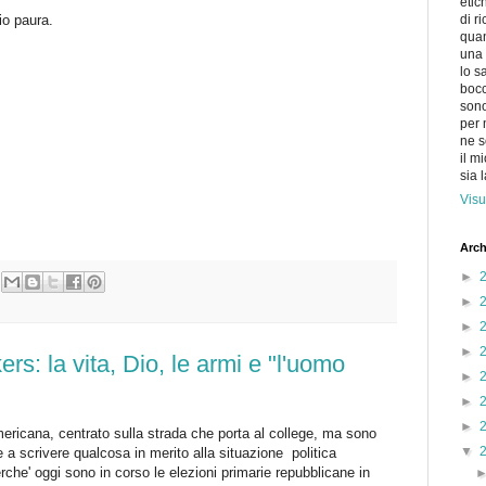
etic
io paura.
di r
quan
una 
lo s
bocc
sono
per 
ne s
il m
sia 
Visu
Arch
►
►
►
►
s: la vita, Dio, le armi e "l'uomo
►
►
►
ericana, centrato sulla strada che porta al college, ma sono
▼
 a scrivere qualcosa in merito alla situazione politica
he' oggi sono in corso le elezioni primarie repubblicane in