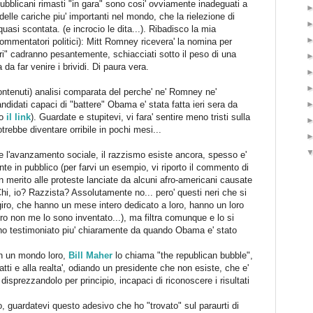
pubblicani rimasti "in gara" sono cosi' ovviamente inadeguati a
elle cariche piu' importanti nel mondo, che la rielezione di
si scontata. (e incrocio le dita...). Ribadisco la mia
ommentatori politici): Mitt Romney ricevera' la nomina per
eri" cadranno pesantemente, schiacciati sotto il peso di una
 da far venire i brividi. Di paura vera.
ontenuti) analisi comparata del perche' ne' Romney ne'
dati capaci di "battere" Obama e' stata fatta ieri sera da
to
il link
). Guardate e stupitevi, vi fara' sentire meno tristi sulla
otrebbe diventare orribile in pochi mesi...
 l'avanzamento sociale, il razzismo esiste ancora, spesso e'
e in pubblico (per farvi un esempio, vi riporto il commento di
 merito alle proteste lanciate da alcuni afro-americani causate
 "Chi, io? Razzista? Assolutamente no... pero' questi neri che si
iro, che hanno un mese intero dedicato a loro, hanno un loro
o non me lo sono inventato...), ma filtra comunque e lo si
l'ho testimoniato piu' chiaramente da quando Obama e' stato
in un mondo loro,
Bill Maher
lo chiama "the republican bubble",
atti e alla realta', odiando un presidente che non esiste, che e'
disprezzandolo per principio, incapaci di riconoscere i risultati
o, guardatevi questo adesivo che ho "trovato" sul paraurti di