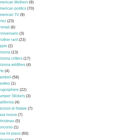
merican Mothers
(9)
merican politics
(70)
merican TV
(9)
mici
(23)
nimali
(6)
nniversario
(3)
nother rant
(23)
pple
(2)
rizona
(13)
rizona critters
(17)
rizona wildfires
(4)
rte
(4)
ambini
(58)
eatles
(1)
logosphere
(22)
umper Stickers
(3)
alifornia
(4)
anzoni di Natale
(7)
asa nuova
(7)
hristmas
(5)
oncorso
(1)
osa mi piace
(60)
elusione
(14)