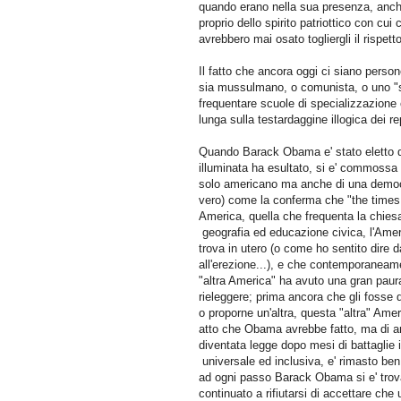
quando erano nella sua presenza, anche i
proprio dello spirito patriottico con cu
avrebbero mai osato togliergli il rispe
Il fatto che ancora oggi ci siano pers
sia mussulmano, o comunista, o uno "sn
frequentare scuole di specializzazione 
lunga sulla testardaggine illogica dei 
Quando Barack Obama e' stato eletto qu
illuminata ha esultato, si e' commossa e
solo americano ma anche di una democr
vero) come la conferma che "the times
America, quella che frequenta la chiesa
geografia ed educazione civica, l'Americ
trova in utero (o come ho sentito dire d
all'erezione...), e che contemporaneame
"altra America" ha avuto una gran paur
rieleggere; prima ancora che gli fosse da
o proporne un'altra, questa "altra" Ame
atto che Obama avrebbe fatto, ma di an
diventata legge dopo mesi di battaglie i
universale ed inclusiva, e' rimasto ben 
ad ogni passo Barack Obama si e' trov
continuato a rifiutarsi di accettare ch