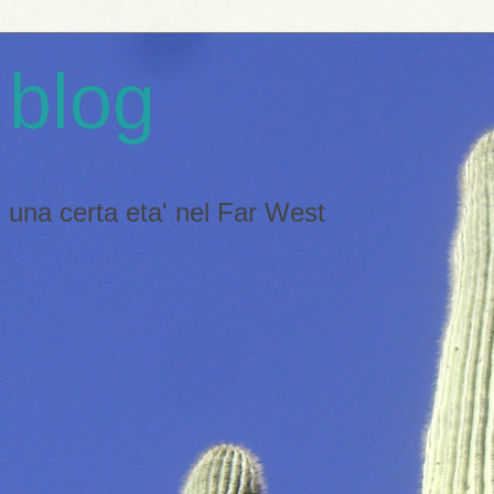
 blog
 di una certa eta' nel Far West