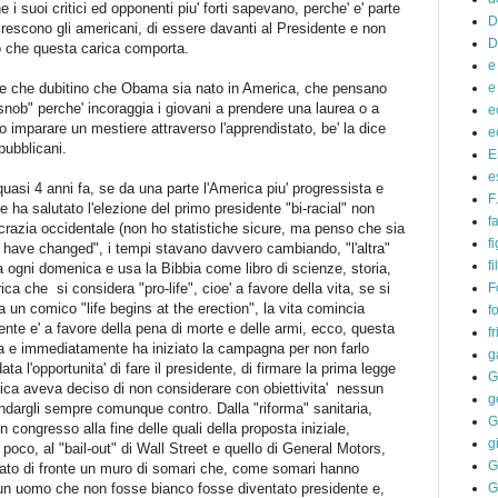
 suoi critici ed opponenti piu' forti sapevano, perche' e' parte
D
i crescono gli americani, di essere davanti al Presidente e non
D
tto che questa carica comporta.
e
one che dubitino che Obama sia nato in America, che pensano
e
ob" perche' incoraggia i giovani a prendere una laurea o a
e
o imparare un mestiere attraverso l'apprendistato, be' la dice
e
repubblicani.
E
e
asi 4 anni fa, se da una parte l'America piu' progressista e
F
 ha salutato l'elezione del primo presidente "bi-racial" non
f
azia occidentale (non ho statistiche sicure, ma penso che sia
fi
 have changed", i tempi stavano davvero cambiando, "l'altra"
f
 ogni domenica e usa la Bibbia come libro di scienze, storia,
a che si considera "pro-life", cioe' a favore della vita, se si
F
a un comico "life begins at the erection", la vita comincia
f
nte e' a favore della pena di morte e delle armi, ecco, questa
f
a e immediatamente ha iniziato la campagna per non farlo
g
ta l'opportunita' di fare il presidente, di firmare la prima legge
G
rica aveva deciso di non considerare con obiettivita' nessun
g
dargli sempre comunque contro. Dalla "riforma" sanitaria,
G
n congresso alla fine delle quali della proposta iniziale,
g
poco, al "bail-out" di Wall Street e quello di General Motors,
G
ato di fronte un muro di somari che, come somari hanno
e un uomo che non fosse bianco fosse diventato presidente e,
G