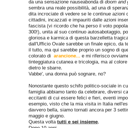
da una sensazione nauseabonda di
doom and
sembra una reale possibilità, ad una di spera
dita incrociate di vedere se le continue azioni d
cittadini, incazzati e impauriti dalle azioni ins
fascista (vi ricordo che ha perso il voto popol
300!), unita al suo continuo autosabotaggio, p
gloriosa e karmica di questa barzelletta tragic
dall'Ufficio Ovale sarebbe un finale epico, da 
il tutto, ma qui sarebbe proprio un sogno di qu
colorato di
arancione...
e mi riferisco ovviam
tinteggiatura cutanea e tricologia, ma al color
dietro le sbarre.
Vabbe', una donna può sognare, no?
Nonostante questo schifo politico-sociale in 
famiglia abbiamo tanto da celebrare, diversi c
eccitanti di cui essere felici e fieri, eventi imp
esempio, visto che la mia visita in Italia nell'e
davvero bella, siamo tornati ancora per 3 sett
maggio e giugno.
Questa volta
tutti e sei insieme
.
Dopo 10 anni.