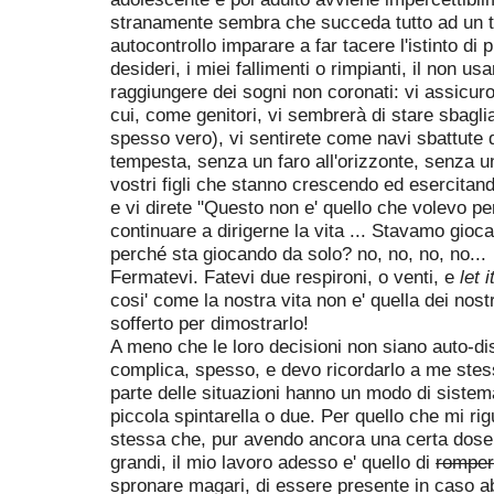
stranamente sembra che succeda tutto ad un tr
autocontrollo imparare a far tacere l'istinto di p
desideri, i miei fallimenti o rimpianti, il non us
raggiungere dei sogni non coronati: vi assicur
cui, come genitori, vi sembrerà di stare sbagli
spesso vero), vi sentirete come navi sbattute d
tempesta, senza un faro all'orizzonte, senza un
vostri figli che stanno crescendo ed esercitand
e vi direte "Questo non e' quello che volevo per 
continuare a dirigerne la vita ... Stavamo gioc
perché sta giocando da solo? no, no, no, no...
Fermatevi. Fatevi due respironi, o venti, e
let i
cosi' come la nostra vita non e' quella dei nostr
sofferto per dimostrarlo!
A meno che le loro decisioni non siano auto-distr
complica, spesso, e devo ricordarlo a me stes
parte delle situazioni hanno un modo di sistem
piccola spintarella o due. Per quello che mi 
stessa che, pur avendo ancora una certa dose di
grandi, il mio lavoro adesso e' quello di
romper
spronare magari, di essere presente in caso ab