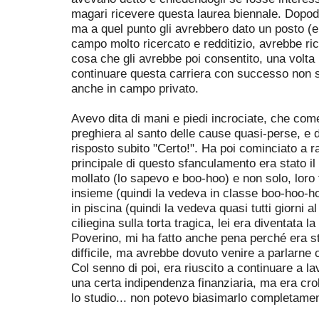
magari ricevere questa laurea biennale. Dopod
ma a quel punto gli avrebbero dato un posto (e 
campo molto ricercato e redditizio, avrebbe ric
cosa che gli avrebbe poi consentito, una volta 
continuare questa carriera con successo non 
anche in campo privato.
Avevo dita di mani e piedi incrociate, che co
preghiera al santo delle cause quasi-perse, e
risposto subito "Certo!". Ha poi cominciato a r
principale di questo sfanculamento era stato il
mollato (lo sapevo e boo-hoo) e non solo, loro
insieme (quindi la vedeva in classe boo-hoo-h
in piscina (quindi la vedeva quasi tutti giorni 
ciliegina sulla torta tragica, lei era diventata l
Poverino, mi ha fatto anche pena perché era s
difficile, ma avrebbe dovuto venire a parlarne 
Col senno di poi, era riuscito a continuare a l
una certa indipendenza finanziaria, ma era cro
lo studio... non potevo biasimarlo completamen