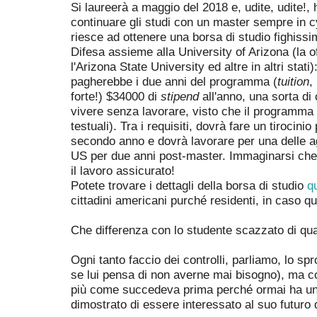
Si laureerà a maggio del 2018 e, udite, udite!,
continuare gli studi con un master sempre in c
riesce ad ottenere una borsa di studio fighissim
Difesa assieme alla University of Arizona (la of
l'Arizona State University ed altre in altri stati
pagherebbe i due anni del programma (
tuition
,
forte!) $34000 di
stipend
all'anno, una sorta di
vivere senza lavorare, visto che il programma 
testuali). Tra i requisiti, dovrà fare un tirocinio
secondo anno e dovrà lavorare per una delle ag
US per due anni post-master. Immaginarsi che s
il lavoro assicurato!
Potete trovare i dettagli della borsa di studio
q
cittadini americani purché residenti, in caso q
Che differenza con lo studente scazzato di qu
Ogni tanto faccio dei controlli, parliamo, lo 
se lui pensa di non averne mai bisogno), ma c
più come succedeva prima perché ormai ha un 
dimostrato di essere interessato al suo futuro 