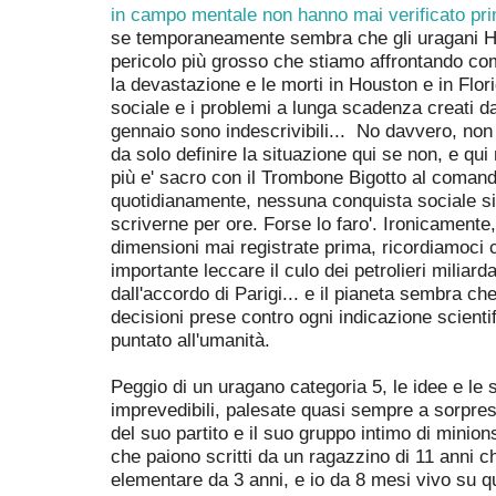
in campo mentale non hanno mai verificato pr
se temporaneamente sembra che gli uragani Harv
pericolo più grosso che stiamo affrontando co
la devastazione e le morti in Houston e in Flori
sociale e i problemi a lunga scadenza creati d
gennaio sono indescrivibili... No davvero, non
da solo definire la situazione qui se non, e qui
più e' sacro con il Trombone Bigotto al comand
quotidianamente, nessuna conquista sociale si 
scriverne per ore. Forse lo faro'. Ironicamente, 
dimensioni mai registrate prima, ricordiamoci
importante leccare il culo dei petrolieri miliar
dall'accordo di Parigi... e il pianeta sembra c
decisioni prese contro ogni indicazione scienti
puntato all'umanità.
Peggio di un uragano categoria 5, le idee e le
imprevedibili, palesate quasi sempre a sorpre
del suo partito e il suo gruppo intimo di minio
che paiono scritti da un ragazzino di 11 anni c
elementare da 3 anni, e io da 8 mesi vivo su q