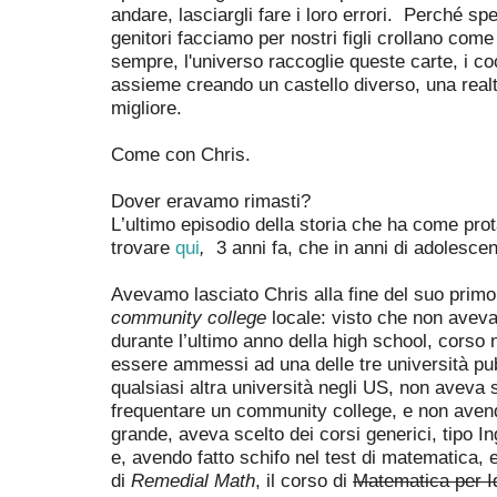
andare, lasciargli fare i loro errori. Perché spe
genitori facciamo per nostri figli crollano come
sempre, l'universo raccoglie queste carte, i coc
assieme creando un castello diverso, una real
migliore.
Come con Chris.
Dover eravamo rimasti?
L’ultimo episodio della storia che ha come prot
trovare
qui
,
3 anni fa, che in anni di adolesce
Avevamo lasciato Chris alla fine del suo primo
community college
locale:
visto che non aveva
durante l’ultimo anno della high school, corso
essere ammessi ad una delle tre università pu
qualsiasi altra università negli US, non aveva s
frequentare un community college, e non avend
grande, aveva scelto dei corsi generici, tipo I
e, avendo fatto schifo nel test di matematica, e
di
Remedial Math
, il corso di
M
atematica per Id