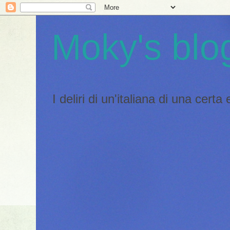
Moky's blo
I deliri di un'italiana di una certa