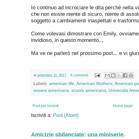
Io continuo ad incrociare le dita perché nella 
che non esiste niente di sicuro, niente di asso
soggetto a cambiamenti inaspettati e trasforma
Come volevasi dimostrare con Emily, ovviamen
invidioso, in questo momento...
Ma ve ne parlerò nel prossimo post... e vi gi
at
settembre 11, 2017
6 commenti:
Labels:
american life
,
American Mothers
,
American pol
essere americana
,
scuola americana
,
Università Ame
Post più recenti
Home page
Iscriviti a:
Post (Atom)
Amicizie sbilanciate: una miniserie.