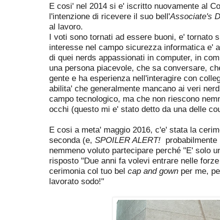
E cosi' nel 2014 si e' iscritto nuovamente al C
l'intenzione di ricevere il suo bell'
Associate's 
al lavoro.
I voti sono tornati ad essere buoni, e' tornato 
interesse nel campo sicurezza informatica e'
di quei nerds appassionati in computer, in comp
una persona piacevole, che sa conversare, che
gente e ha esperienza nell'interagire con collegh
abilita' che generalmente mancano ai veri nerd
campo tecnologico, ma che non riescono nemme
occhi (questo mi e' stato detto da una delle c
E cosi a meta' maggio 2016, c'e' stata la cerim
seconda (e,
SPOILER ALERT!
probabilmente n
nemmeno voluto partecipare perché "E' solo un
risposto "Due anni fa volevi entrare nelle forze 
cerimonia col tuo bel
cap and gown
per me, pe
lavorato sodo!"