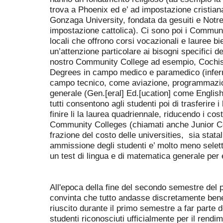
trova a Phoenix ed e’ ad impostazione cristiana
Gonzaga University, fondata da gesuiti e Not
impostazione cattolica). Ci sono poi i C
ommuni
locali
che offrono corsi vocazionali e lauree bi
un’attenzione particolare ai bisogni specifici de
nostro Community College ad esempio, Cochise
Degrees in campo medico e paramedico (inferm
campo tecnico, come aviazione, programmazion
generale (Gen.[eral] Ed.[ucation] come English
tutti consentono agli studenti poi di trasferire i
finire li la laurea quadriennale, riducendo i cost
Community Colleges (chiamati anche Junior C
frazione del costo delle universities, sia statali
ammissione degli studenti e’ molto meno selett
un test di lingua e di matematica generale per 
All'epoca della fine del secondo semestre del 
convinta che tutto andasse discretamente bene
riuscito
durante il primo semestre a far parte 
studenti riconosciuti ufficialmente per il rendi