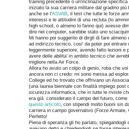
training precedente o un'inclinazione specific
iniziato la sua carriera militare dal gradino più
anche se l'
ASVAB
, il test che tutte le forze a
interessi e le attitudini di una recluta (lo ammi
high school, o almeno lo fanno qui) avesse di
dire nei computer, sarebbe stato uno sciacqui
Mi hanno poi suggerito di dirgli di fare almen
ad indirizzo tecnico, cosi' da poter poi entrare 
leggermente superiore, avendo fatto lezioni e 
avere delle abilita' in ambito tecnico che avre
migliore nella Air Force.
Allora ho avuto un colpo di genio, roba che voi
ancora non ci credo: mi sono messa ad esplora
College ed ho trovato che offrivano un Associ
(una laurea biennale con finalità impiego post c
sicurezza informatica, che in tutte le riviste c
era già considerato il campo del futuro, come
questo articolo
, con stipendi molto buoni sin dal
carriera in campo governativo (Forze Armate, 
Perfetto!
Piena di speranza gli ho parlato, spiegandogli 
avevano detto e chiedendogli se fosse interess