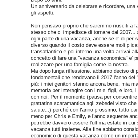
Un anniversario da celebrare e ricordare, una 
gli aspetti.
Non pensavo proprio che saremmo riusciti a far
stesso che ci impedisce di tornare dal 2007... a
ogni parte di una vacanza, anche se e' di per
diverso quando il costo deve essere moltiplicat
transatlantico e poi interno una volta arrivai alla 
concetto di fare una "vacanza economica" e' p
realizzare per una famiglia come la nostra.
Ma dopo lunga riflessione, abbiamo deciso di 
fondamentali che rendevano il 2017 l'anno del 
più: i miei genitori stanno ancora bene, mia 
memoria per interagire con i miei figli, e loro, i
con noi. Per il momento (pausa per consentire a
grattatina scaramantica agli zebedei visto ch
salute...) perché con l'anno prossimo, tutto c
meno per Chris e Emily, e l'anno seguente anc
potrebbe davvero essere l'ultima estate in cui 
vacanza tutti insieme. Alla fine abbiamo consid
economico di questa vacanza come un importan