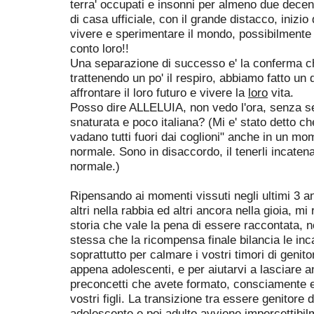
terra' occupati e insonni per almeno due decenn
di casa ufficiale, con il grande distacco, inizio
vivere e sperimentare il mondo, possibilmente 
conto loro!!
Una separazione di successo e' la conferma ch
trattenendo un po' il respiro, abbiamo fatto un 
affrontare il loro futuro e vivere la
loro
vita.
Posso dire ALLELUIA, non vedo l'ora, senza 
snaturata e poco italiana? (Mi e' stato detto ch
vadano tutti fuori dai coglioni" anche in un mom
normale. Sono in disaccordo, il tenerli incatena
normale.)
Ripensando ai momenti vissuti negli ultimi 3 an
altri nella rabbia ed altri ancora nella gioia, m
storia che vale la pena di essere raccontata, 
stessa che la ricompensa finale bilancia le inc
soprattutto per calmare i vostri timori di genitor
appena adolescenti, e per aiutarvi a lasciare and
preconcetti che avete formato, consciamente e
vostri figli. La transizione tra essere genitore di
adolescente e poi adulto avviene impercettibi