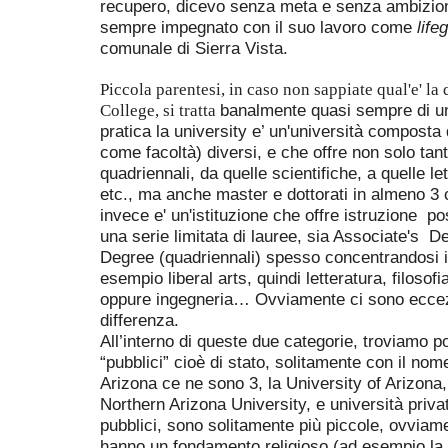
recupero,
dicevo senza meta e senza ambizion
sempre impegnato con il suo lavoro come
life
comunale di Sierra Vista.
Piccola parentesi, in caso non sappiate qual'e' la 
banalmente quasi sempre
di u
College, si tratta
pratica la university e’ un'
università
composta d
come
facoltà) diversi
, e che offre non solo tanti
quadriennali, da quelle scientifiche, a quelle let
etc., ma anche master e dottorati in almeno 3
invece e' un'istituzione che offre istruzione p
una serie limitata di lauree, sia Associate's D
Degree (quadriennali) spesso concentrandosi i
esempio liberal arts, quindi letteratura, filosof
oppure ingegneria… Ovviamente ci sono eccezi
differenza.
All’interno di queste due categorie, troviamo p
“pubblici”
cioè
di stato, solitamente con il nom
Arizona ce ne sono 3, la University of Arizona,
Northern Arizona University, e università priva
pubblici, sono solitamente più piccole, ovviame
hanno un fondamento religioso (ad esempio la