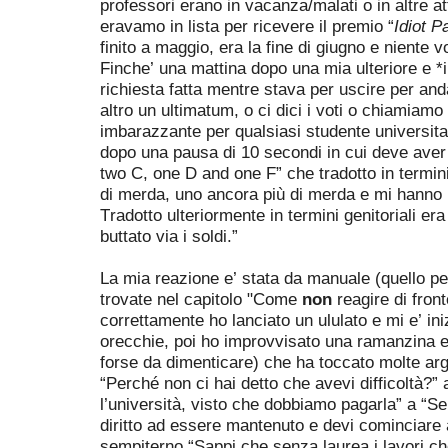
professori erano in vacanza/malati o in altre a
eravamo in lista per ricevere il premio “
Idiot P
finito a maggio, era la fine di giugno e niente 
Finche’ una mattina dopo una mia ulteriore e *i
richiesta fatta mentre stava per uscire per and
altro un ultimatum, o ci dici i voti o chiamiam
imbarazzante per qualsiasi studente universit
dopo una pausa di 10 secondi in cui deve aver d
two C, one D and one F” che tradotto in termini 
di merda, uno ancora più di merda e mi hanno 
Tradotto ulteriormente in termini genitoriali er
buttato via i soldi.”
La mia reazione e’ stata da manuale (quello per
trovate nel capitolo "Come
non
reagire di front
correttamente ho lanciato un ululato e mi e’ ini
orecchie, poi ho improvvisato una ramanzina ep
forse da dimenticare) che ha toccato molte ar
“Perché
non ci hai detto che avevi difficoltà?” 
l’università, visto che dobbiamo pagarla” a “Se 
diritto ad essere mantenuto e devi cominciare a 
sempiterno “Sappi che senza laurea i lavori c