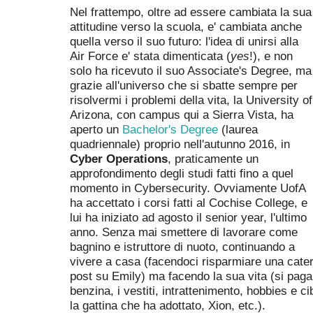
Nel frattempo, oltre ad essere cambiata la sua
attitudine verso la scuola, e' cambiata anche
quella verso il suo futuro: l'idea di unirsi alla
Air Force e' stata dimenticata (
yes
!), e non
solo ha ricevuto il suo Associate's Degree, ma
grazie all'universo che si sbatte sempre per
risolvermi i problemi della vita, la University of
Arizona, con campus qui a Sierra Vista, ha
aperto un
Bachelor's Degree
(laurea
quadriennale) proprio nell'autunno 2016, in
Cyber Operations
, praticamente un
approfondimento degli studi fatti fino a quel
momento in Cybersecurity. Ovviamente UofA
ha accettato i corsi fatti al Cochise College, e
lui ha iniziato ad agosto il senior year, l'ultimo
anno. Senza mai smettere di lavorare come
bagnino e istruttore di nuoto, continuando a
vivere a casa (facendoci risparmiare una caterv
post su Emily) ma facendo la sua vita (si paga 
benzina, i vestiti, intrattenimento, hobbies e c
la gattina che ha adottato, Xion, etc.).