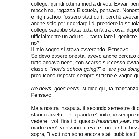
college, quindi ottima media di voti. Evvai, pe
macchina, ragazza E scuola, pensavo. Nonosta
e high school fossero stati duri, perché avevam
anche solo per ricordargli di prendere la scuol
college sarebbe stata tutta un'altra cosa, dopo
ufficialmente un adulto... basta fare il genitore-
no?
Il
mio
sogno si stava avverando. Pensavo.
Se devo essere onesta, avevo anche cercato di
tutto andava bene, con scarso successo ovviam
classici “
how’s school going?
” e “
are you doin
producono risposte sempre stitiche e vaghe 
No news, good news
, si dice qui, la mancanza 
Pensavo
Ma a nostra insaputa, il secondo semestre di 
sfancularselo… e quando
e’ finito, io sempre 
vedere i voti finali di questo
freshman year
, ma
madre
cool
venivano ricevute con la stitichez
sopra, "i voti non sono ancora stati pubblicati