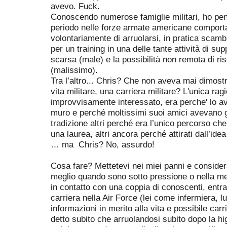
avevo. Fuck.
Conoscendo numerose famiglie militari, ho pens
periodo nelle forze armate americane comport
volontariamente di arruolarsi, in pratica scamb
per un training in una delle tante attività di su
scarsa (male) e la possibilità non remota di ris
(malissimo).
Tra l’altro... Chris? Che non aveva mai dimostr
vita militare, una carriera militare? L'unica rag
improvvisamente interessato, era perche' lo a
muro e perché moltissimi suoi amici avevano gi
tradizione altri perché era l’unico percorso che 
una laurea, altri ancora perché attirati dall’id
… ma Chris? No, assurdo!
Cosa fare? Mettetevi nei miei panni e considerat
meglio quando sono sotto pressione o nella m
in contatto con una coppia di conoscenti, ent
carriera nella Air Force (lei come infermiera, l
informazioni in merito alla vita e possibile carr
detto subito che arruolandosi subito dopo la h