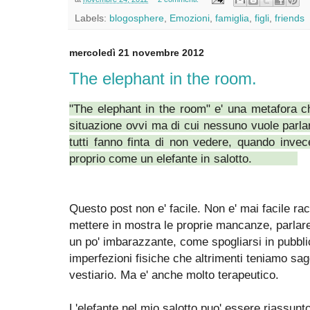
Labels:
blogosphere
,
Emozioni
,
famiglia
,
figli
,
friends
mercoledì 21 novembre 2012
The elephant in the room.
"The elephant in the room" e' una metafora c
situazione ovvi ma di cui nessuno vuole parla
tutti fanno finta di non vedere, quando invece
proprio come un elefante in salotto.
Questo post non e' facile. Non e' mai facile ra
mettere in mostra le proprie mancanze, parlare 
un po' imbarazzante, come spogliarsi in pubbli
imperfezioni fisiche che altrimenti teniamo sag
vestiario. Ma e' anche molto terapeutico.
L'elefante nel mio salotto puo' essere riassunt