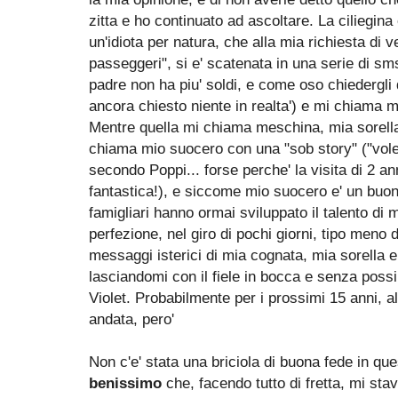
zitta e ho continuato ad ascoltare. La ciliegin
un'idiota per natura, che alla mia richiesta di ver
passeggeri", si e' scatenata in una serie di sm
padre non ha piu' soldi, e come oso chiedergli d
ancora chiesto niente in realta') e mi chiama m
Mentre quella mi chiama meschina, mia sorella,
chiama mio suocero con una "sob story" ("volev
secondo Poppi... forse perche' la visita di 2 an
fantastica!), e siccome mio suocero e' un buono
famigliari hanno ormai sviluppato il talento di 
perfezione, nel giro di pochi giorni, tipo meno
messaggi isterici di mia cognata, mia sorella er
lasciandomi con il fiele in bocca e senza possibi
Violet. Probabilmente per i prossimi 15 anni, a
andata, pero'
Non c'e' stata una briciola di buona fede in q
benissimo
che, facendo tutto di fretta, mi st