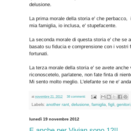
delusione.
La prima morale della storia e' che perbacco, il 
mia famiglia, io inclusa, e' stupefacente.
La seconda morale di questa storia e' che se a
basato su fiducia e comprensione con i vostri fra
fortunati.
La terza morale della storia e' se avete anche v
riconoscetelo, parlatene, non fate finta di nient
Mi sento molto meglio. L'elefante se ne e' anda
at
novembre 21, 2012
38 commenti:
Labels:
another rant
,
delusione
,
famiglia
,
figli
,
genitori
lunedì 19 novembre 2012
E anche per Vivian sono 12!!