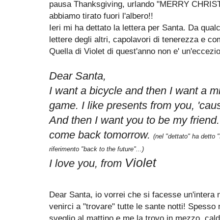
pausa Thanksgiving, urlando "MERRY CHRISTM
abbiamo tirato fuori l'albero!!
Ieri mi ha dettato la lettera per Santa. Da qua
lettere degli altri, capolavori di tenerezza e com
Quella di Violet di quest'anno non e' un'eccezi
Dear Santa,
I want a bicycle and then I want a 
game. I like presents from you, 'caus
And then I want you to be my friend.
come back tomorrow.
(nel "
dettato" ha dett
riferimento "back to the future"...)
Violet
I love you, from
Dear Santa, io vorrei che si facesse un'intera n
venirci a "trovare" tutte le sante notti! Spes
sveglio al mattino e me la trovo in mezzo, ca