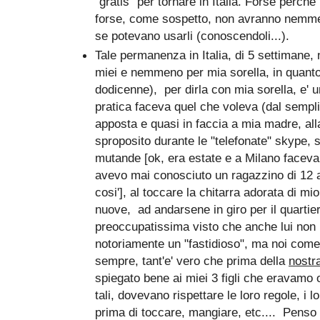
"gratis" per tornare in Italia. Forse perche'
forse, come sospetto, non avranno nemme
se potevano usarli (conoscendoli...).
Tale permanenza in Italia, di 5 settimane, 
miei e nemmeno per mia sorella, in quanto 
dodicenne), per dirla con mia sorella, e' u
pratica faceva quel che voleva (dal semplic
apposta e quasi in faccia a mia madre, all
sproposito durante le "telefonate" skype, 
mutande [ok, era estate e a Milano faceva
avevo mai conosciuto un ragazzino di 12 an
cosi'], al toccare la chitarra adorata di m
nuove, ad andarsene in giro per il quarti
preoccupatissima visto che anche lui non p
notoriamente un "fastidioso", ma noi come
sempre, tant'e' vero che prima della
nostr
spiegato bene ai miei 3 figli che eravamo 
tali, dovevano rispettare le loro regole, i 
prima di toccare, mangiare, etc.... Penso 