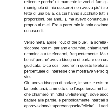
reticente perche' ultimamente le voci di famig
(nomignolo di mio suocero) non aveva piu' i sol
tetta di una balia, da cui hanno succhiato tutti
proporzioni, per anni...), ma avevo comunque a
proprio ai miei. Era a parer mio la sola opzione
conoscerli.
Verso meta' aprile, "out of the blue", la sorella
siccome non mi parlano entrambe, chiamiamola
ricomincia a telefonarmi, frequentemente. Ma no
bensi' perche' aveva bisogno di parlare con u
giudicata. Dico cosi' perche' in queste telefon
percentuale di interesse che mostrava verso q
vita.
Ok, aveva bisogno di parlare, le sorelle esist
lamento anzi, ammetto che l'esperienza mi ha a
che chiamerò "mindful un-listening", dove ascol
badare alle parole, e periodicamente intercali s
approvazione/stupore/angoscia/felicita'... i var