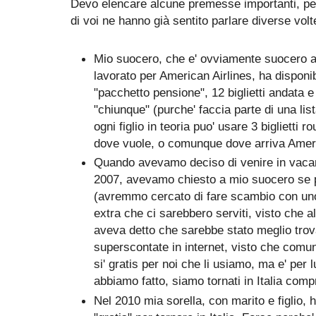
Devo elencare alcune premesse importanti, per
di voi ne hanno già sentito parlare diverse volt
Mio suocero, che e' ovviamente suocero a
lavorato per American Airlines, ha disponib
"pacchetto pensione", 12 biglietti andata e
"chiunque" (purche' faccia parte di una lis
ogni figlio in teoria puo' usare 3 biglietti 
dove vuole, o comunque dove arriva Amer
Quando avevamo deciso di venire in vacanza
2007, avevamo chiesto a mio suocero se po
(avremmo cercato di fare scambio con uno d
extra che ci sarebbero serviti, visto che a
aveva detto che sarebbe stato meglio trova
superscontate in internet, visto che comunqu
si' gratis per noi che li usiamo, ma e' per lu
abbiamo fatto, siamo tornati in Italia compr
Nel 2010 mia sorella, con marito e figlio, h