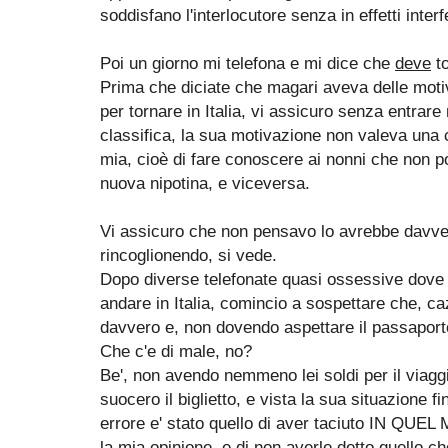
soddisfano l'interlocutore senza in effetti interf
Poi un giorno mi telefona e mi dice che
deve
to
Prima che diciate che magari aveva delle motiv
per tornare in Italia, vi assicuro senza entrare 
classifica, la sua motivazione non valeva una 
mia, cioè di fare conoscere ai nonni che non p
nuova nipotina, e viceversa.
Vi assicuro che non pensavo lo avrebbe davvero
rincoglionendo, si vede.
Dopo diverse telefonate quasi ossessive dove n
andare in Italia, comincio a sospettare che, c
davvero e, non dovendo aspettare il passaport
Che c'e di male, no?
Be', non avendo nemmeno lei soldi per il viag
suocero il biglietto, e vista la sua situazione fi
errore e' stato quello di aver taciuto IN QU
la mia opinione, e di non averle detto quello 