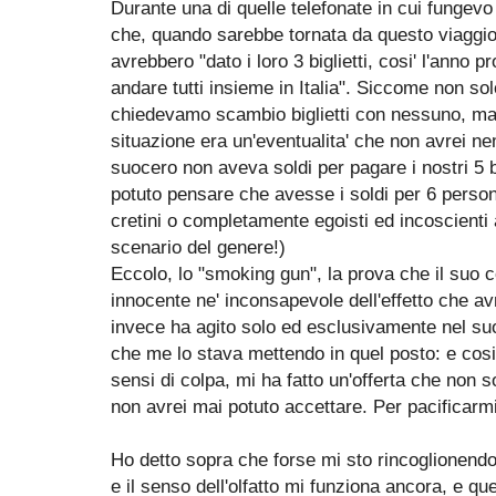
Durante una di quelle telefonate in cui fungev
che, quando sarebbe tornata da questo viaggio, 
avrebbero "dato i loro 3 biglietti, cosi' l'anno
andare tutti insieme in Italia". Siccome non so
chiedevamo scambio biglietti con nessuno, ma
situazione era un'eventualita' che non avrei 
suocero non aveva soldi per pagare i nostri 5 b
potuto pensare che avesse i soldi per 6 perso
cretini o completamente egoisti ed incoscient
scenario del genere!)
Eccolo, lo "smoking gun", la prova che il suo
innocente ne' inconsapevole dell'effetto che 
invece ha agito solo ed esclusivamente nel s
che me lo stava mettendo in quel posto: e cosi'
sensi di colpa, mi ha fatto un'offerta che non 
non avrei mai potuto accettare. Per pacificarmi
Ho detto sopra che forse mi sto rincoglionendo
e il senso dell'olfatto mi funziona ancora, e q