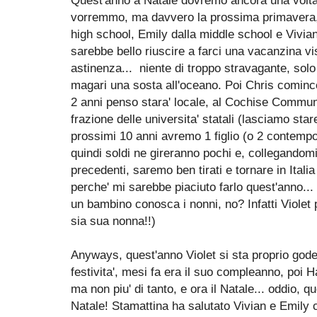
Quest'anno a Natale dovremo ancora una volta e
vorremmo, ma davvero la prossima primavera, 
high school, Emily dalla middle school e Vivia
sarebbe bello riuscire a farci una vacanzina v
astinenza... niente di troppo stravagante, sol
magari una sosta all'oceano. Poi Chris comincer
2 anni penso stara' locale, al Cochise Commun
frazione delle universita' statali (lasciamo star
prossimi 10 anni avremo 1 figlio (o 2 contempo
quindi soldi ne gireranno pochi e, collegandom
precedenti, saremo ben tirati e tornare in Italia 
perche' mi sarebbe piaciuto farlo quest'anno...
un bambino conosca i nonni, no? Infatti Violet
sia sua nonna!!)
Anyways, quest'anno Violet si sta proprio goden
festivita', mesi fa era il suo compleanno, poi 
ma non piu' di tanto, e ora il Natale... oddio, qu
Natale! Stamattina ha salutato Vivian e Emily