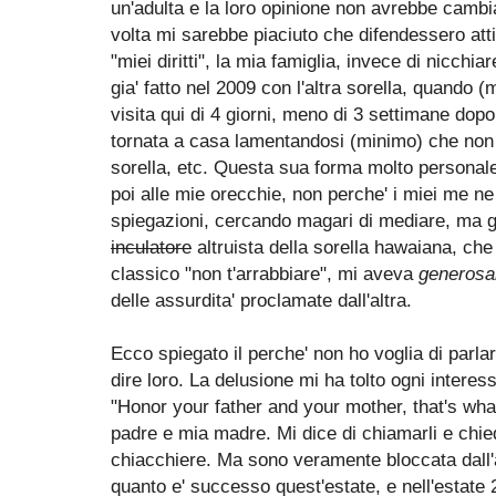
un'adulta e la loro opinione non avrebbe cambiat
volta mi sarebbe piaciuto che difendessero att
"miei diritti", la mia famiglia, invece di nicch
gia' fatto nel 2009 con l'altra sorella, quando 
visita qui di 4 giorni, meno di 3 settimane dopo
tornata a casa lamentandosi (minimo) che no
sorella, etc. Questa sua forma molto personale
poi alle mie orecchie, non perche' i miei me n
spiegazioni, cercando magari di mediare, ma g
inculatore
altruista della sorella hawaiana, che
classico "non t'arrabbiare", mi aveva
generos
delle assurdita' proclamate dall'altra.
Ecco spiegato il perche' non ho voglia di parla
dire loro. La delusione mi ha tolto ogni intere
"Honor your father and your mother, that's wha
padre e mia madre. Mi dice di chiamarli e ch
chiacchiere. Ma sono veramente bloccata dal
quanto e' successo quest'estate, e nell'estate 2