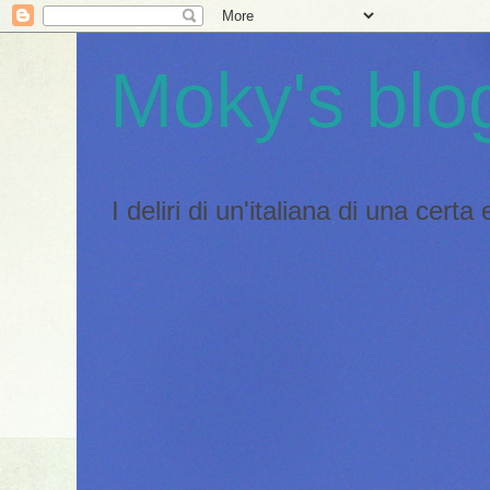
Moky's blo
I deliri di un'italiana di una certa