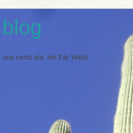
 blog
 di una certa eta' nel Far West