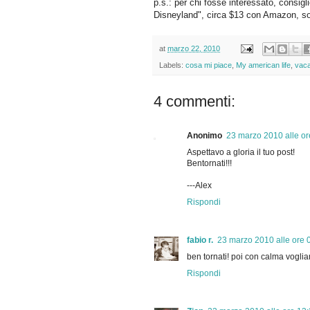
p.s.: per chi fosse interessato, consig
Disneyland", circa $13 con Amazon, so
at
marzo 22, 2010
Labels:
cosa mi piace
,
My american life
,
vac
4 commenti:
Anonimo
23 marzo 2010 alle or
Aspettavo a gloria il tuo post!
Bentornati!!!
---Alex
Rispondi
fabio r.
23 marzo 2010 alle ore 
ben tornati! poi con calma voglia
Rispondi