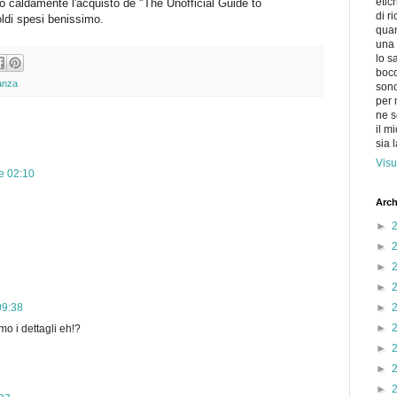
etic
lio caldamente l'acquisto de "The Unofficial Guide to
di r
ldi spesi benissimo.
quan
una 
lo s
bocc
anza
sono
per 
ne s
il m
sia 
Visu
e 02:10
Arch
►
►
►
►
►
09:38
►
mo i dettagli eh!?
►
►
►