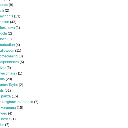
riends
(9)
atti
(2)
ay rights
(13)
enitori
(43)
host town
(1)
iochi
(2)
ioco
(3)
raduation
(4)
alloween
(11)
omecoming
(3)
ndipendenza
(6)
nizio
(5)
nvecchiare
(11)
alia
(20)
ames Taylor
(2)
ids
(51)
a panza
(15)
a religione in America
(7)
a vergogna
(15)
avoro
(4)
e bestie
(1)
ibri
(7)