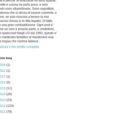
he e perche' le emicranie mi sono sparite,
icette e cucina ne parlo poco, e solo
do sono straordinarie. Sono soprattuto
donna che si sforza di essere coerente, e
arei, se solo riuscissi a tenere la mia
accia chiusa (o le dita legate). Di fatto,
 una gran contraddizione. Ogni post e'
me un vero e proprio parto, e credetemi,
o qualcosa!! Negli US dal 1993, questo e'
io maldestro tentativo di mantenere viva
la lingua che l'anima italiana...
alizza il mio profilo completo
ivio blog
2024
(1)
2022
(1)
2017
(1)
2016
(5)
2015
(11)
2014
(26)
2013
(23)
2012
(124)
2011
(79)