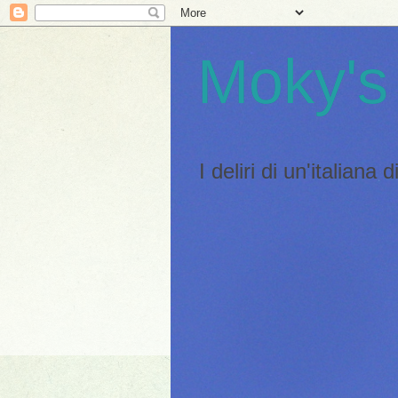
Moky's
I deliri di un'italiana