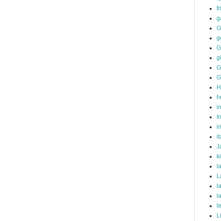
f
g
G
g
G
g
G
G
H
h
i
I
i
it
J
k
l
L
l
l
l
L