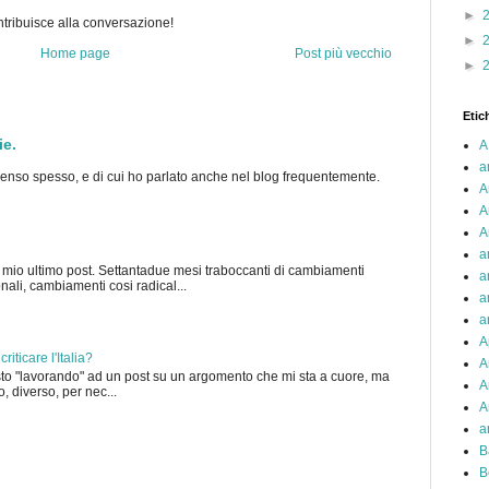
►
ribuisce alla conversazione!
►
Home page
Post più vecchio
►
Etic
ie.
A
a
penso spesso, e di cui ho parlato anche nel blog frequentemente.
A
A
A
a
 mio ultimo post. Settantadue mesi traboccanti di cambiamenti
a
onali, cambiamenti cosi radical...
a
a
A
riticare l'Italia?
A
o "lavorando" ad un post su un argomento che mi sta a cuore, ma
A
, diverso, per nec...
A
a
B
B