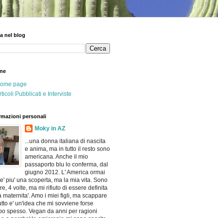
a nel blog
ne
ome page
rticoli Pubblicati e Interviste
rmazioni personali
Moky in AZ
...una donna italiana di nascita
e anima, ma in tutto il resto sono
americana. Anche il mio
passaporto blu lo conferma, dal
giugno 2012. L' America ormai
e' piu' una scoperta, ma la mia vita. Sono
e, 4 volte, ma mi rifiuto di essere definita
a maternita'. Amo i miei figli, ma scappare
utto e' un'idea che mi sovviene forse
po spesso. Vegan da anni per ragioni