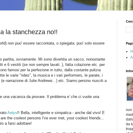
Cerc
ma la stanchezza no!!
ld) non puo' essere raccontata, o spiegata: puo' solo essere
Pagi
H
A
o partita, ovviamente. Mi sono divertita un sacco, nonostante
tti e 6 vestiti (se non sempre lavati..), fatta colazione etc. per
sono famosi per la perfezione in tutto, dalla costante pulizia
Info
utte le varie "rides", la musica e i vari performers, le parate, i
 (e narrazione di Julie Andrews...) etc. Siamo persino riusciti a
te una vacanza da provare. Il problema e' che ci vuole una
non 
trato
Aelys
!! Bella, intelligente e simpatica - anche dal vivo! E
madr
are the coolest persons I've ever met, your coolest friends...
dall
to a farsi adottare!
da t
trop