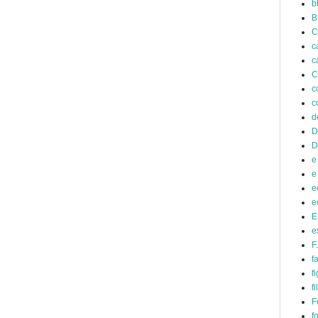
b
B
C
c
c
C
c
c
d
D
D
e
e
e
e
E
e
F
f
fi
f
F
f