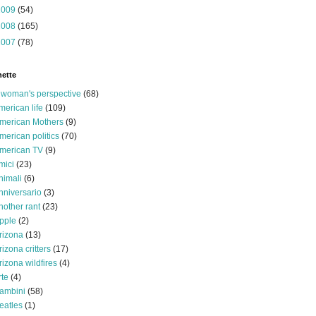
2009
(54)
2008
(165)
2007
(78)
hette
 woman's perspective
(68)
merican life
(109)
merican Mothers
(9)
merican politics
(70)
merican TV
(9)
mici
(23)
nimali
(6)
nniversario
(3)
nother rant
(23)
pple
(2)
rizona
(13)
rizona critters
(17)
rizona wildfires
(4)
rte
(4)
ambini
(58)
eatles
(1)