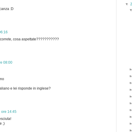
▼
acanza :D
06:16
, correte, cosa aspettate???????????
re 08:00
nno
italiano e lei risponde in inglese?
 ore 14:45
sciuta!
e ;)