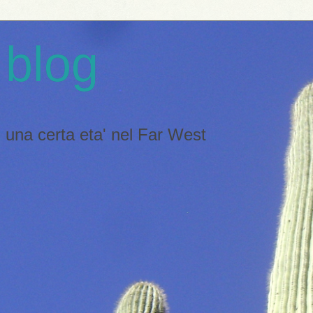
 blog
 di una certa eta' nel Far West