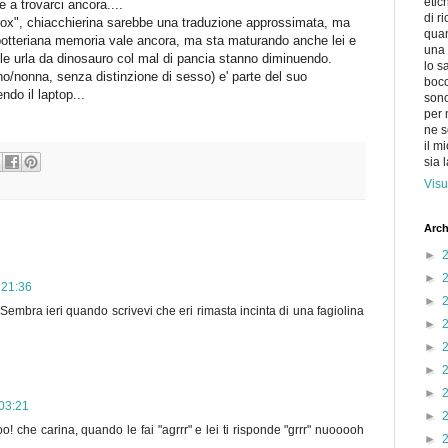
etic
e a trovarci ancora....
di r
box", chiacchierina sarebbe una traduzione approssimata, ma
quan
potteriana memoria vale ancora, ma sta maturando anche lei e
una 
e le urla da dinosauro col mal di pancia stanno diminuendo.
lo s
o/nonna, senza distinzione di sesso) e' parte del suo
bocc
do il laptop...
sono
per 
ne s
il m
sia 
Visu
Arch
►
►
 21:36
►
Sembra ieri quando scrivevi che eri rimasta incinta di una fagiolina
►
►
►
►
 03:21
►
 che carina, quando le fai "agrrr" e lei ti risponde "grrr" nuooooh
►