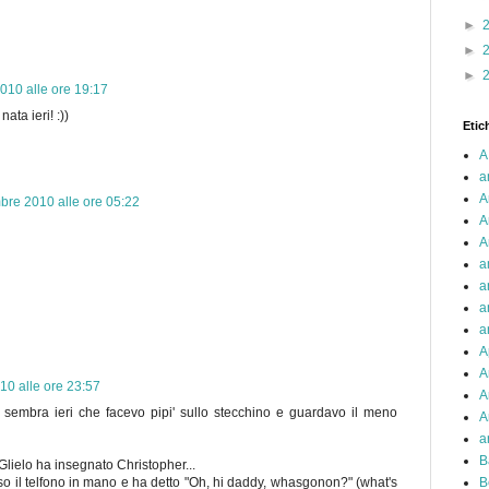
►
►
►
010 alle ore 19:17
ata ieri! :))
Etic
A
a
A
bre 2010 alle ore 05:22
A
A
a
a
a
a
A
A
10 alle ore 23:57
A
 sembra ieri che facevo pipi' sullo stecchino e guardavo il meno
A
a
B
 Glielo ha insegnato Christopher...
B
reso il telfono in mano e ha detto "Oh, hi daddy, whasgonon?" (what's