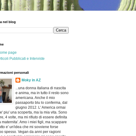
a nel blog
ne
ome page
rticoli Pubblicati e Interviste
rmazioni personali
Moky in AZ
...una donna italiana di nascita
e anima, ma in tutto il resto sono
americana. Anche il mio
passaporto blu lo conferma, dal
giugno 2012. L' America ormai
e' piu' una scoperta, ma la mia vita. Sono
e, 4 volte, ma mi rifiuto di essere definita
a maternita'. Amo i miei figli, ma scappare
utto e' un'idea che mi sovviene forse
po spesso. Vegan da anni per ragioni