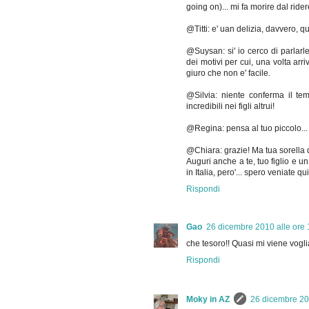
going on)... mi fa morire dal rider
@Titti: e' uan delizia, davvero, 
@Suysan: si' io cerco di parlarle
dei motivi per cui, una volta arriv
giuro che non e' facile.
@Silvia: niente conferma il t
incredibili nei figli altrui!
@Regina: pensa al tuo piccolo... g
@Chiara: grazie! Ma tua sorella 
Auguri anche a te, tuo figlio e 
in Italia, pero'... spero veniate qui
Rispondi
Gao
26 dicembre 2010 alle ore 
che tesoro!! Quasi mi viene voglia 
Rispondi
Moky in AZ
26 dicembre 20