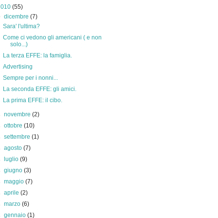
2010
(55)
▼
dicembre
(7)
Sara' l'ultima?
Come ci vedono gli americani ( e non
solo...)
La terza EFFE: la famiglia.
Advertising
Sempre per i nonni...
La seconda EFFE: gli amici.
La prima EFFE: il cibo.
►
novembre
(2)
►
ottobre
(10)
►
settembre
(1)
►
agosto
(7)
►
luglio
(9)
►
giugno
(3)
►
maggio
(7)
►
aprile
(2)
►
marzo
(6)
►
gennaio
(1)