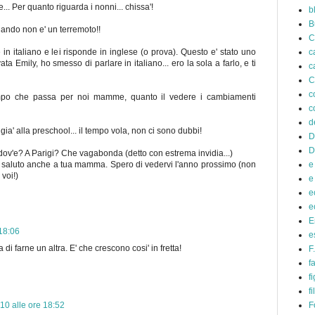
e... Per quanto riguarda i nonni... chissa'!
b
B
quando non e' un terremoto!!
C
c
 in italiano e lei risponde in inglese (o prova). Questo e' stato uno
ata Emily, ho smesso di parlare in italiano... ero la sola a farlo, e ti
c
C
c
empo che passa per noi mamme, quanto il vedere i cambiamenti
c
d
ia' alla preschool... il tempo vola, non ci sono dubbi!
D
D
dov'e? A Parigi? Che vagabonda (detto con estrema invidia...)
e
un saluto anche a tua mamma. Spero di vedervi l'anno prossimo (non
 voi!)
e
e
e
E
18:06
e
di farne un altra. E' che crescono cosi' in fretta!
F
f
fi
f
F
10 alle ore 18:52