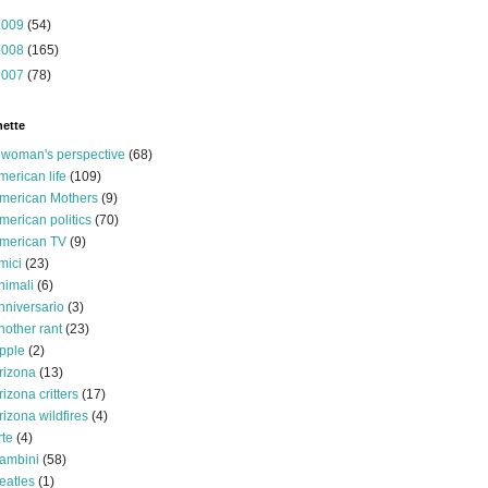
2009
(54)
2008
(165)
2007
(78)
hette
 woman's perspective
(68)
merican life
(109)
merican Mothers
(9)
merican politics
(70)
merican TV
(9)
mici
(23)
nimali
(6)
nniversario
(3)
nother rant
(23)
pple
(2)
rizona
(13)
rizona critters
(17)
rizona wildfires
(4)
rte
(4)
ambini
(58)
eatles
(1)