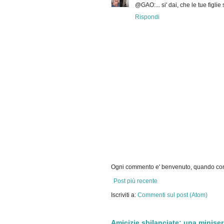
@GAO:... si' dai, che le tue figlie 
Rispondi
Ogni commento e' benvenuto, quando cont
Post più recente
Iscriviti a:
Commenti sul post (Atom)
Amicizie sbilanciate: una miniser