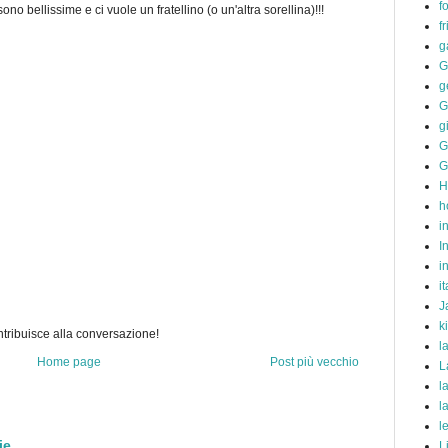
f
sono bellissime e ci vuole un fratellino (o un'altra sorellina)!!!
f
g
G
g
G
g
G
G
H
h
i
I
i
it
J
k
ribuisce alla conversazione!
l
Home page
Post più vecchio
L
l
l
l
ie.
L