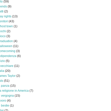
oto
(59)
riends
(9)
atti
(2)
ay rights
(13)
enitori
(43)
host town
(1)
iochi
(2)
ioco
(3)
raduation
(4)
alloween
(11)
omecoming
(3)
ndipendenza
(6)
nizio
(5)
nvecchiare
(11)
alia
(20)
ames Taylor
(2)
ids
(51)
a panza
(15)
a religione in America
(7)
a vergogna
(15)
avoro
(4)
e bestie
(1)
ibri
(7)