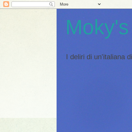
Moky's
I deliri di un'italiana