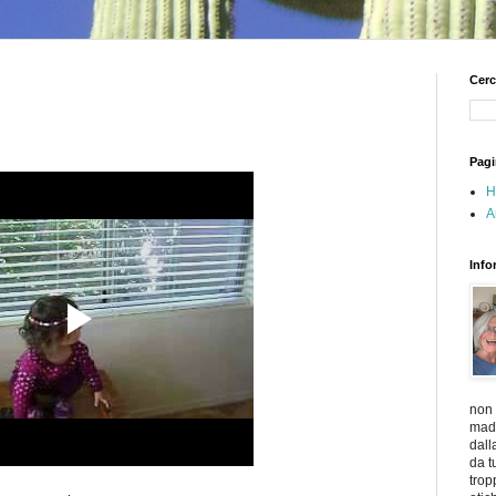
Cerc
Pagi
H
A
Info
non 
madr
dall
da t
trop