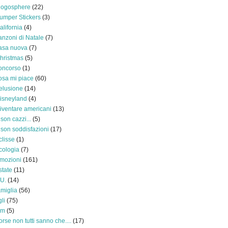
logosphere
(22)
umper Stickers
(3)
alifornia
(4)
anzoni di Natale
(7)
asa nuova
(7)
hristmas
(5)
oncorso
(1)
osa mi piace
(60)
elusione
(14)
isneyland
(4)
iventare americani
(13)
 son cazzi...
(5)
 son soddisfazioni
(17)
clisse
(1)
cologia
(7)
mozioni
(161)
state
(11)
.U.
(14)
amiglia
(56)
gli
(75)
ilm
(5)
orse non tutti sanno che....
(17)