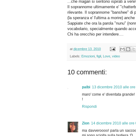
...che magari si sentono ispirati a venir
Il soprannome ultimamente e' "chatter
rilevante. Il soprannome "banshee" di 
(la speranza e' l'ultima a morire) anch
Sappiate che ora la parola "nunu" (nonn
vocabolario, specialmente quando accen
Chi ha orecchio per intendere....
at
dicembre 13, 2010
Labels:
Emozioni
,
figli
,
Love
,
video
10 commenti:
palbi
13 dicembre 2010 alle ore
maro' come e' diventata grande! 
!
Rispondi
Zion
14 dicembre 2010 alle ore
ma davveroooo! parla un saccooo!
mi sono sciolta sulla tastiera :D