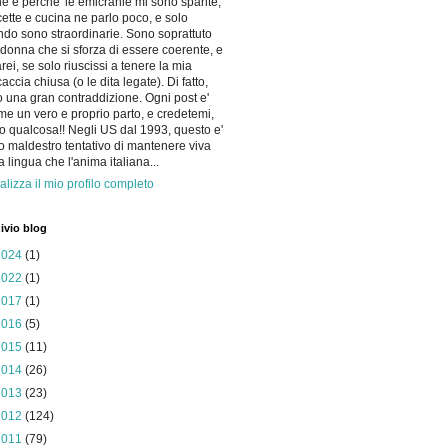
he e perche' le emicranie mi sono sparite,
icette e cucina ne parlo poco, e solo
do sono straordinarie. Sono soprattuto
donna che si sforza di essere coerente, e
arei, se solo riuscissi a tenere la mia
accia chiusa (o le dita legate). Di fatto,
 una gran contraddizione. Ogni post e'
me un vero e proprio parto, e credetemi,
o qualcosa!! Negli US dal 1993, questo e'
io maldestro tentativo di mantenere viva
la lingua che l'anima italiana...
alizza il mio profilo completo
ivio blog
2024
(1)
2022
(1)
2017
(1)
2016
(5)
2015
(11)
2014
(26)
2013
(23)
2012
(124)
2011
(79)