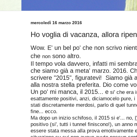
mercoledì 16 marzo 2016
Ho voglia di vacanza, allora ripen
Wow. E' un bel po' che non scrivo nient
che
sono altro.
non
Il tempo vola davvero, infatti mi sembr
che siamo già a meta' marzo. 2016. Ch
scrivere "2015", figuratevi! Siamo già a
alla nostra stella preferita. Dio come vo
Un po' mi manca, il 2015... e
si' che era 
esattamente positivi, anzi, d
iciamocelo pure, i
stati discretamente merdosi, parlo di quel tunn
fine... ecco.
Ma dopo un inizio schifoso, il 2015 si e'... no,
l
positivo (si', tutti i tunnel finiscono!), un ann
essere stata messa alla prova emotivamente e
situazione su cui non avevo avuto nessun contro