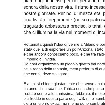
diamo agli indecisi
: p
er noi persone di 
sonora della nostra vita, il ritmo ince
nostre giornate. Per noi di mezza eta' p
l'inattività e' deprimente (ne so qualco
traguardo abbastanza preciso, o tanti, d
che ci illumina la via nei momenti di in
Rottamata quindi l'idea di venire a Milano e poi
stata quella di esplorare un po l'Arizona, stato
e che ancora conosciamo poco, e che tra l'altro
il mondo ci invidia.
Ho
così
organizzato un piccolo giretto del nord
nella regno della fantasia, meta preferita di qu
che non vi devo spiegare.
E a chi si chiede giustamente che senso abbia
un anno dalla sua fine, l'unica cosa che posso
l'estate sembra lontanissima, febbraio, il mes
più freddo in questa parte degli US, mi e' sem
c'era un giorno extra, ma me ne sono sembrati