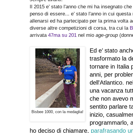
Il 2015 e’ stato l'anno che
mi ha insegnato
che 
penso di essere... e’ stato l'anno in cui questa 
allenarsi ed ha partecipato per la prima volta 
diverse altre competizioni di corsa, tra cui la
B
arrivata
47ma su 201
nel mio
age-group
(donn
Ed e’ stato anche
trasformato la d
tornare in Italia
anni, per problem
dell'Atlantico. n
una vacanza tutt
che non avevo m
sentito parlare 
Bisbee 1000, con la medaglia!
inizio, casualm
programmarlo, a
ho deciso di chiamare,
parafrasando u