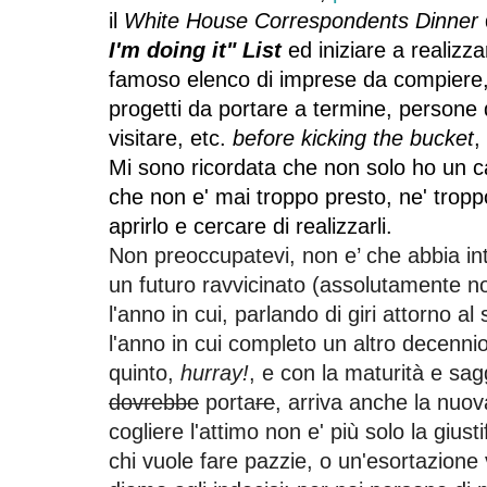
il
White House Correspondents Dinner
I'm doing it" List
ed iniziare a realizz
famoso elenco di imprese da compiere, 
progetti da portare a termine, persone 
visitare, etc.
before
kicking the bucket
,
Mi sono ricordata che non solo ho un c
che non e' mai troppo presto, ne' troppo 
aprirlo e cercare di realizzarli.
Non preoccupatevi, non e’ che abbia inte
un futuro ravvicinato (assolutamente no
l'anno in cui, parlando di giri attorno al 
l'anno in cui completo un altro decennio
quinto,
hurray!
, e con la maturità e sag
dovrebbe
porta
re
, arriva anche la nuo
cogliere l'attimo non e' più solo la gius
chi vuole fare pazzie, o un'esortazion