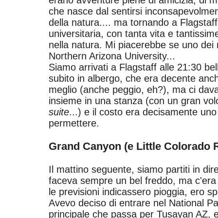
erano avventure piene di amicizia, di mirti
che nasce dal sentirsi inconsapevolme
della natura.... ma tornando a Flagstaff,
universitaria, con tanta vita e tantissim
nella natura. Mi piacerebbe se uno dei m
Northern Arizona University...
Siamo arrivati a Flagstaff alle 21:30 bel
subito in albergo, che era decente anch
meglio (anche peggio, eh?), ma ci dava la
insieme in una stanza (con un gran vol
suite
...) e il costo era decisamente un
permettere.
Grand Canyon (e Little Colorado 
Il mattino seguente, siamo partiti in d
faceva sempre un bel freddo, ma c'era
le previsioni indicassero pioggia, ero s
Avevo deciso di entrare nel National Pa
principale che passa per Tusayan AZ, e