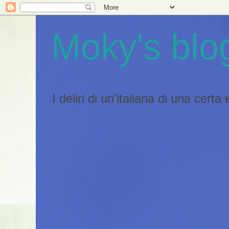
Moky's blo
I deliri di un'italiana di una certa