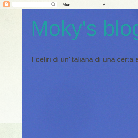
Moky's blo
I deliri di un'italiana di una certa