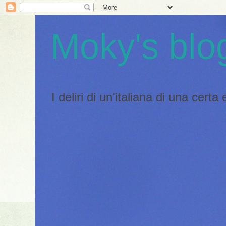
Moky's blo
I deliri di un'italiana di una certa