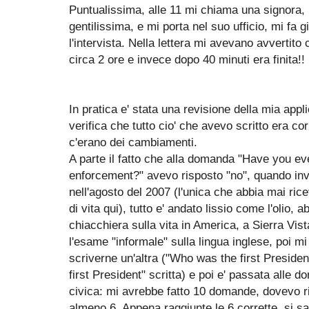
Puntualissima, alle 11 mi chiama una signora, 
gentilissima, e mi porta nel suo ufficio, mi fa g
l'intervista. Nella lettera mi avevano avvertito 
circa 2 ore e invece dopo 40 minuti era finita!!
In pratica e' stata una revisione della mia appl
verifica che tutto cio' che avevo scritto era co
c'erano dei cambiamenti.
A parte il fatto che alla domanda "Have you ev
enforcement?" avevo risposto "no", quando in
nell'agosto del 2007 (l'unica che abbia mai ri
di vita qui), tutto e' andato lissio come l'oli
chiacchiera sulla vita in America, a Sierra Vi
l'esame "informale" sulla lingua inglese, poi mi
scriverne un'altra ("Who was the first Preside
first President" scritta) e poi e' passata alle 
civica: mi avrebbe fatto 10 domande, dovevo 
almeno 6. Appena raggiunte le 6 corrette, si 