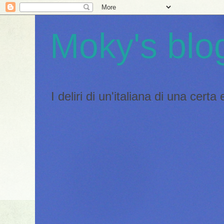
Moky's blo
I deliri di un'italiana di una certa