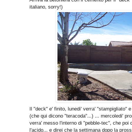
italiano, sorry!)
Il "deck" e' finito, lunedi' verra' "stampigliato" 
(che qui dicono "teracoda"...) ... mercoledi' pr
verra' messo l'interno di "pebble-tec", che poi
l'acido... e direi che la settimana dopo la pro