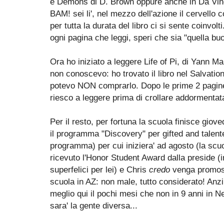
e Demons di D. Brown oppure anche in Da Vinc
BAM! sei li', nel mezzo dell'azione il cervello 
per tutta la durata del libro ci si sente coinvol
ogni pagina che leggi, speri che sia "quella buo
Ora ho iniziato a leggere Life of Pi, di Yann M
non conoscevo: ho trovato il libro nel Salvati
potevo NON comprarlo. Dopo le prime 2 pagine (
riesco a leggere prima di crollare addormentata
Per il resto, per fortuna la scuola finisce gioved
il programma "Discovery" per gifted and talente
programma) per cui iniziera' ad agosto (la scuo
ricevuto l'Honor Student Award dalla preside (i
superfelici per lei) e Chris
credo
venga promoss
scuola in AZ: non male, tutto considerato! Anzi
meglio qui il pochi mesi che non in 9 anni in N
sara' la gente diversa...