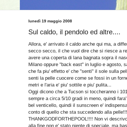
lunedì 19 maggio 2008
Sul caldo, il pendolo ed altre....
Allora, e' arrivato il caldo anche qui ma, a diffe
secco secco, il che vuol dire che si riesce a r
avere una coperta di lana bagnata sopra il nas
Milano oppure "back east" in luglio e agosto, 
che fa piu' effetto e' che "senti" il sole sulla 
senti la pelle cuocere come se fossi in un forn
metri e l'aria e' piu' sottile e piu' pulita...
Oggi dicono che a Tucson si toccheranno i 101
sempre a circa 5/10 gradi in meno, quindi fara
bel venticello, quindi il sunscreen e' indispens
conto di quello che sta succedendo alla pelle!!
THANKGODFORTHEPOOL!!!! Non vi descrivo n
alla fine non e' stato niente di speciale, ma ba