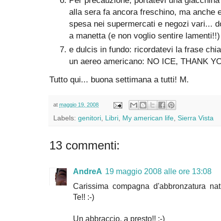
Per precauzione, portatevi una giacchina 
alla sera fa ancora freschino, ma anche e
spesa nei supermercati e negozi vari... d
a manetta (e non voglio sentire lamenti!!)
e dulcis in fundo: ricordatevi la frase ch
un aereo americano: NO ICE, THANK YO
Tutto qui... buona settimana a tutti! M.
at
maggio 19, 2008
Labels:
genitori
,
Libri
,
My american life
,
Sierra Vista
13 commenti:
AndreA
19 maggio 2008 alle ore 13:08
Carissima compagna d'abbronzatura natu
Te!! :-)
Un abbraccio, a presto!! :-)