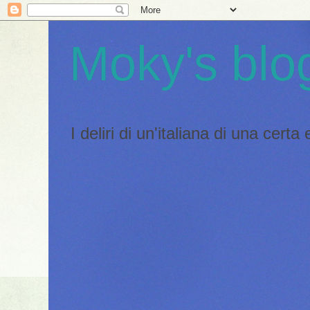
Moky's blo
I deliri di un'italiana di una certa