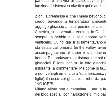
partecipare alla vita di classe... A me 
funziona il sistema scolastico qui e anche e
Zion, la premessa e' che i mieie bevono, c
credo, bevande a temperatura ambient
aggiuge ghiaccio a tutto, persino all'acqua
America, sono venuti a Ventura, in Californ
sempre la nebbia e il sole appare vers
venticello. Quindi gia' li' si lamentavano
sta estate californiana (in the valley, avr
accompagnavano al super e si portavano
freddo. Poi andavamo al ristorante e sai c
ghiaccio!! E loro, con su la loro giacch
ristorante, a commentare "Ma come si fa... 
a non venirgli un infarto a 'sti americani..
figlio) il succo col ghiaccio... robe da p
"NO ICE"!!
Milano allora non e' cambiata... l'afa la 
dei blog speciali con narrazione di mio pa