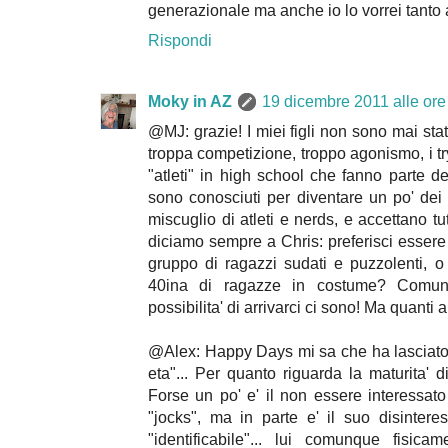
generazionale ma anche io lo vorrei tanto 
Rispondi
Moky in AZ
19 dicembre 2011 alle ore
@MJ: grazie! I miei figli non sono mai stati
troppa competizione, troppo agonismo, i try
"atleti" in high school che fanno parte de
sono conosciuti per diventare un po' dei "
miscuglio di atleti e nerds, e accettano tut
diciamo sempre a Chris: preferisci essere 
gruppo di ragazzi sudati e puzzolenti, o
40ina di ragazze in costume? Comun
possibilita' di arrivarci ci sono! Ma quanti a
@Alex: Happy Days mi sa che ha lasciato 
eta"... Per quanto riguarda la maturita' d
Forse un po' e' il non essere interessat
"jocks", ma in parte e' il suo disintere
"identificabile"... lui comunque fisica