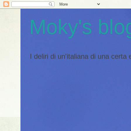
Moky's blo
I deliri di un'italiana di una certa