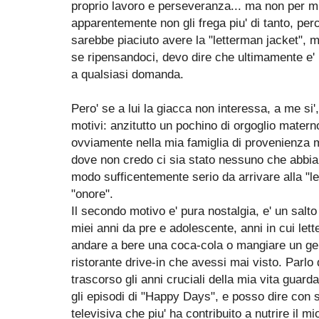
proprio lavoro e perseveranza... ma non per mi
apparentemente non gli frega piu' di tanto, perc
sarebbe piaciuto avere la "letterman jacket", 
se ripensandoci, devo dire che ultimamente e' 
a qualsiasi domanda.
Pero' se a lui la giacca non interessa, a me si'
motivi: anzitutto un pochino di orgoglio materno,
ovviamente nella mia famiglia di provenienza m
dove non credo ci sia stato nessuno che abbia p
modo sufficentemente serio da arrivare alla "le
"onore".
Il secondo motivo e' pura nostalgia, e' un salt
miei anni da pre e adolescente, anni in cui let
andare a bere una coca-cola o mangiare un gela
ristorante drive-in che avessi mai visto. Parl
trascorso gli anni cruciali della mia vita guarda
gli episodi di "Happy Days", e posso dire con s
televisiva che piu' ha contribuito a nutrire il mi