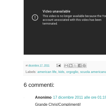
at
dicembre 17, 2011
Labels:
american life
,
kids
,
orgoglio
,
scuola american
6 commenti:
Anonimo
17 dicembre 2011 alle ore 01:1
Grande Chris!Complimenti!