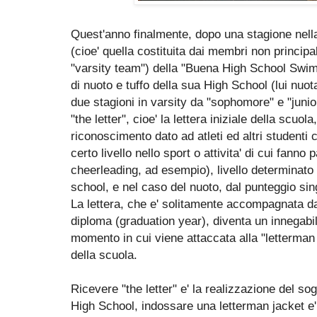
Quest'anno finalmente, dopo una stagione nella
(cioe' quella costituita dai membri non principa
"varsity team") della "Buena High School Swi
di nuoto e tuffo della sua High School (lui nuo
due stagioni in varsity da "sophomore" e "junio
"the letter", cioe' la lettera iniziale della scuol
riconoscimento dato ad atleti ed altri studenti
certo livello nello sport o attivita' di cui fan
cheerleading, ad esempio), livello determinato 
school, e nel caso del nuoto, dal punteggio sing
La lettera, che e' solitamente accompagnata dal
diploma (graduation year), diventa un innegabi
momento in cui viene attaccata alla "letterman j
della scuola.
Ricevere "the letter" e' la realizzazione del sogn
High School, indossare una letterman jacket e' 