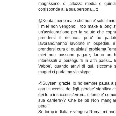
magrissimo, di altezza media e quindi
corrisponde alla sua persona... :)
@Koala: meno male che non e' solo il mio!
I miei non vengono... too make a long s
un'assicurazione per la salute che copr
prendersi il rischio... pero' ho parl
lavorano/hanno lavorato in ospedali, 
prendersi cura di qualsiasi problema "eme
miei non possono pagare, fanno un bel
interessati a perseguirli in altri paesi... 
Vabbe', quando arrivi di qui, siccome 
magari ci parlaimo via skype.
@Suysan: grazie, io ho sempre paura a p
con i successi dei figli, perche' significa
dei loro insuccessi/errori... e forse e' com
sua carriera?? Che bello!! Non mangiart
pero'!!
Se torno in Italia e vengo a Roma, mi porto